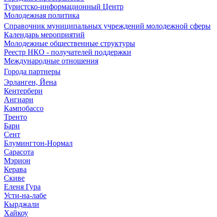
Туристско-информационный Центр
Молодежная политика
Справочник муниципальных учреждений молодежной сферы
Календарь мероприятий
Молодежные общественные структуры
Реестр НКО - получателей поддержки
Международные отношения
Города партнеры
Эрланген, Йена
Кентербери
Ангиари
Кампобассо
Тренто
Бари
Сент
Блумингтон-Нормал
Сарасота
Мэрион
Керава
Скиве
Еленя Гура
Усти-на-лабе
Кырджали
Хайкоу