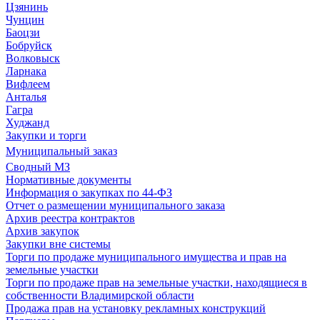
Цзянинь
Чунцин
Баоцзи
Бобруйск
Волковыск
Ларнака
Вифлеем
Анталья
Гагра
Худжанд
Закупки и торги
Муниципальный заказ
Сводный МЗ
Нормативные документы
Информация о закупках по 44-ФЗ
Отчет о размещении муниципального заказа
Архив реестра контрактов
Архив закупок
Закупки вне системы
Торги по продаже муниципального имущества и прав на
земельные участки
Торги по продаже прав на земельные участки, находящиеся в
собственности Владимирской области
Продажа прав на установку рекламных конструкций