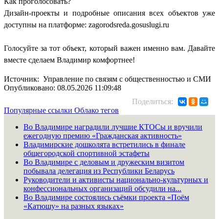
Как проголосовать?
Дизайн-проекты и подробные описания всех объектов уже
доступны на платформе: zagorodsreda.gosuslugi.ru
Голосуйте за тот объект, который важен именно вам. Давайте
вместе сделаем Владимир комфортнее!
Источник: Управление по связям с общественностью и СМИ
Опубликовано: 08.05.2026 11:09:48
Поделиться:
Популярные ссылки
Облако тегов
Во Владимире наградили лучшие КТОСы и вручили
ежегодную премию «Гражданская активность»
Владимирские дошколята встретились в финале
общегородской спортивной эстафеты
Во Владимире с деловым и дружеским визитом
побывала делегация из Республики Беларусь
Руководители и активисты национально-культурных и
конфессиональных организаций обсудили на...
Во Владимире состоялись съёмки проекта «Поём
«Катюшу» на разных языках»