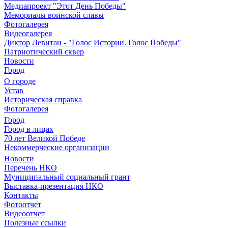
Медиапроект "Этот День Победы"
Мемориалы воинской славы
Фотогалерея
Видеогалерея
Диктор Левитан - "Голос Истории. Голос Победы"
Патриотический сквер
Новости
Город
О городе
Устав
Историческая справка
Фотогалерея
Город
Город в лицах
70 лет Великой Победе
Некоммерческие организации
Новости
Перечень НКО
Муниципальный социальный грант
Выставка-презентация НКО
Контакты
Фотоотчет
Видеоотчет
Полезные ссылки