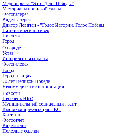
Медиапроект "Этот День Победы"
Мемориалы воинской славы
Фотогалерея
Видеогалерея
Диктор Левитан - "Голос Истории. Голос Победы"
Патриотический сквер
Новости
Город
О городе
Устав
Историческая справка
Фотогалерея
Город
Город в лицах
70 лет Великой Победе
Некоммерческие организации
Новости
Перечень НКО
Муниципальный социальный грант
Выставка-презентация НКО
Контакты
Фотоотчет
Видеоотчет
Полезные ссылки