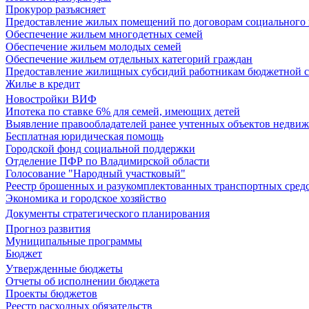
Прокурор разъясняет
Предоставление жилых помещений по договорам социального
Обеспечение жильем многодетных семей
Обеспечение жильем молодых семей
Обеспечение жильем отдельных категорий граждан
Предоставление жилищных субсидий работникам бюджетной 
Жилье в кредит
Новостройки ВИФ
Ипотека по ставке 6% для семей, имеющих детей
Выявление правообладателей ранее учтенных объектов недви
Бесплатная юридическая помощь
Городской фонд социальной поддержки
Отделение ПФР по Владимирской области
Голосование "Народный участковый"
Реестр брошенных и разукомплектованных транспортных сред
Экономика и городское хозяйство
Документы стратегического планирования
Прогноз развития
Муниципальные программы
Бюджет
Утвержденные бюджеты
Отчеты об исполнении бюджета
Проекты бюджетов
Реестр расходных обязательств