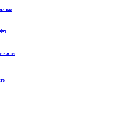
 найма
сферы
жимости
ств