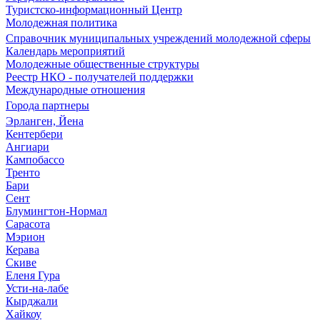
Туристско-информационный Центр
Молодежная политика
Справочник муниципальных учреждений молодежной сферы
Календарь мероприятий
Молодежные общественные структуры
Реестр НКО - получателей поддержки
Международные отношения
Города партнеры
Эрланген, Йена
Кентербери
Ангиари
Кампобассо
Тренто
Бари
Сент
Блумингтон-Нормал
Сарасота
Мэрион
Керава
Скиве
Еленя Гура
Усти-на-лабе
Кырджали
Хайкоу