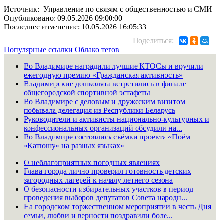
Источник: Управление по связям с общественностью и СМИ
Опубликовано: 09.05.2026 09:00:00
Последнее изменение: 10.05.2026 16:05:33
Поделиться:
Популярные ссылки
Облако тегов
Во Владимире наградили лучшие КТОСы и вручили
ежегодную премию «Гражданская активность»
Владимирские дошколята встретились в финале
общегородской спортивной эстафеты
Во Владимире с деловым и дружеским визитом
побывала делегация из Республики Беларусь
Руководители и активисты национально-культурных и
конфессиональных организаций обсудили на...
Во Владимире состоялись съёмки проекта «Поём
«Катюшу» на разных языках»
О неблагоприятных погодных явлениях
Глава города лично проверил готовность детских
загородных лагерей к началу летнего сезона
О безопасности избирательных участков в период
проведения выборов депутатов Совета народн...
На городском торжественном мероприятии в честь Дня
семьи, любви и верности поздравили боле...