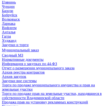
Цзянинь
Чунцин
Баоцзи
Бобруйск
Волковыск
Ларнака
Вифлеем
Анталья
Гагра
Худжанд
Закупки и торги
Муниципальный заказ
Сводный МЗ
Нормативные документы
Информация о закупках по 44-ФЗ
Отчет о размещении муниципального заказа
Архив реестра контрактов
Архив закупок
Закупки вне системы
Торги по продаже муниципального имущества и прав на
земельные участки
Торги по продаже прав на земельные участки, находящиеся в
собственности Владимирской области
Продажа прав на установку рекламных конструкций