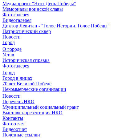
Медиапроект "Этот День Победы"
Мемориалы воинской славы
Фотогалерея
Видеогалерея
Диктор Левитан - "Голос Истории. Голос Победы"
Патриотический сквер
Новости
Город
О городе
Устав
Историческая справка
Фотогалерея
Город
Город в лицах
70 лет Великой Победе
Некоммерческие организации
Новости
Перечень НКО
Муниципальный социальный грант
Выставка-презентация НКО
Контакты
Фотоотчет
Видеоотчет
Полезные ссылки