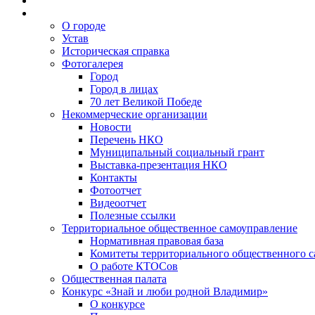
О городе
Устав
Историческая справка
Фотогалерея
Город
Город в лицах
70 лет Великой Победе
Некоммерческие организации
Новости
Перечень НКО
Муниципальный социальный грант
Выставка-презентация НКО
Контакты
Фотоотчет
Видеоотчет
Полезные ссылки
Территориальное общественное самоуправление
Нормативная правовая база
Комитеты территориального общественного 
О работе КТОСов
Общественная палата
Конкурс «Знай и люби родной Владимир»
О конкурсе