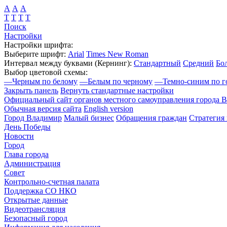
А
А
А
Т
Т
Т
Т
Поиск
Настройки
Настройки шрифта:
Выберите шрифт:
Arial
Times New Roman
Интервал между буквами
(Кернинг)
:
Стандартный
Средний
Бо
Выбор цветовой схемы:
—
Черным по белому
—
Белым по черному
—
Темно-синим по г
Закрыть панель
Вернуть стандартные настройки
Официальный сайт органов местного самоуправления города 
Обычная версия сайта
English version
Город Владимир
Малый бизнес
Обращения граждан
Стратегия 
День Победы
Новости
Город
Глава города
Администрация
Совет
Контрольно-счетная палата
Поддержка СО НКО
Открытые данные
Видеотрансляция
Безопасный город