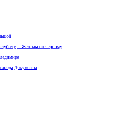
льшой
олубому
—
Желтым по черному
Владимира
города
Документы