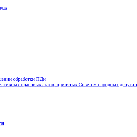
щих
ошении обработки ПДн
ативных правовых актов, принятых Советом народных депутат
ля