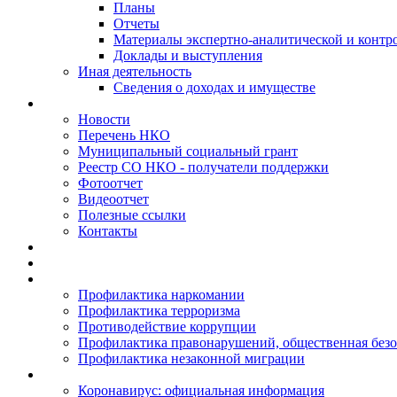
Планы
Отчеты
Материалы экспертно-аналитической и контр
Доклады и выступления
Иная деятельность
Сведения о доходах и имуществе
Новости
Перечень НКО
Муниципальный социальный грант
Реестр СО НКО - получатели поддержки
Фотоотчет
Видеоотчет
Полезные ссылки
Контакты
Профилактика наркомании
Профилактика терроризма
Противодействие коррупции
Профилактика правонарушений, общественная безо
Профилактика незаконной миграции
Коронавирус: официальная информация