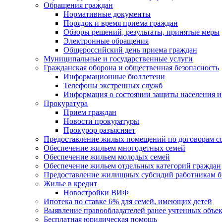
Обращения граждан
Нормативные документы
Порядок и время приема граждан
Обзоры решений, результаты, принятые меры
Электронные обращения
Общероссийский день приема граждан
Муниципальные и государственные услуги
Гражданская оборона и общественная безопасность
Информационные бюллетени
Телефоны экстренных служб
Информация о состоянии защиты населения и
Прокуратура
Прием граждан
Новости прокуратуры
Прокурор разъясняет
Предоставление жилых помещений по договорам с
Обеспечение жильем многодетных семей
Обеспечение жильем молодых семей
Обеспечение жильем отдельных категорий граждан
Предоставление жилищных субсидий работникам 
Жилье в кредит
Новостройки ВИФ
Ипотека по ставке 6% для семей, имеющих детей
Выявление правообладателей ранее учтенных объе
Бесплатная юридическая помощь