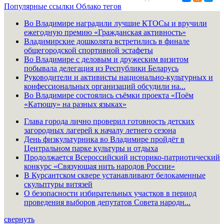
Популярные ссылки
Облако тегов
Во Владимире наградили лучшие КТОСы и вручили
ежегодную премию «Гражданская активность»
Владимирские дошколята встретились в финале
общегородской спортивной эстафеты
Во Владимире с деловым и дружеским визитом
побывала делегация из Республики Беларусь
Руководители и активисты национально-культурных и
конфессиональных организаций обсудили на...
Во Владимире состоялись съёмки проекта «Поём
«Катюшу» на разных языках»
Глава города лично проверил готовность детских
загородных лагерей к началу летнего сезона
День физкультурника во Владимире пройдёт в
Центральном парке культуры и отдыха
Продолжается Всероссийский историко-патриотический
конкурс «Связующая нить народов России»
В Курсантском сквере устанавливают белокаменные
скульптуры витязей
О безопасности избирательных участков в период
проведения выборов депутатов Совета народн...
свернуть