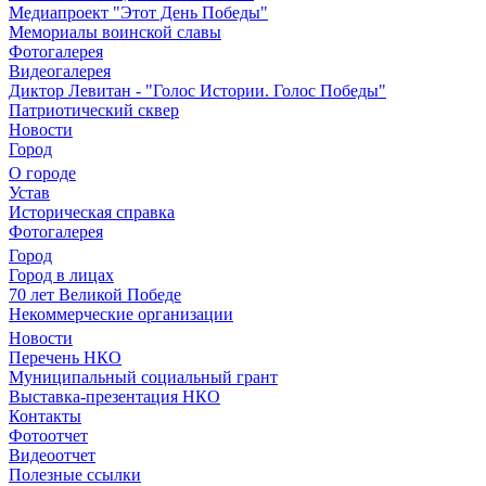
Медиапроект "Этот День Победы"
Мемориалы воинской славы
Фотогалерея
Видеогалерея
Диктор Левитан - "Голос Истории. Голос Победы"
Патриотический сквер
Новости
Город
О городе
Устав
Историческая справка
Фотогалерея
Город
Город в лицах
70 лет Великой Победе
Некоммерческие организации
Новости
Перечень НКО
Муниципальный социальный грант
Выставка-презентация НКО
Контакты
Фотоотчет
Видеоотчет
Полезные ссылки