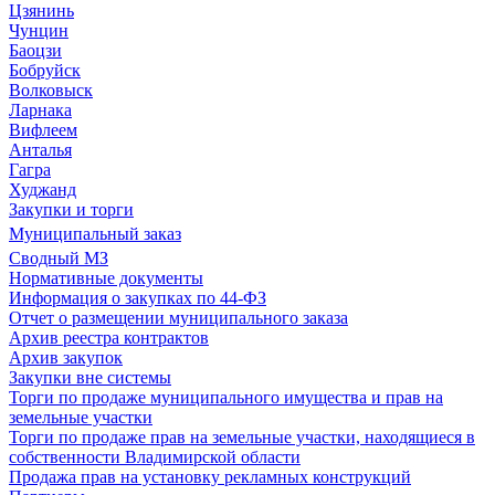
Цзянинь
Чунцин
Баоцзи
Бобруйск
Волковыск
Ларнака
Вифлеем
Анталья
Гагра
Худжанд
Закупки и торги
Муниципальный заказ
Сводный МЗ
Нормативные документы
Информация о закупках по 44-ФЗ
Отчет о размещении муниципального заказа
Архив реестра контрактов
Архив закупок
Закупки вне системы
Торги по продаже муниципального имущества и прав на
земельные участки
Торги по продаже прав на земельные участки, находящиеся в
собственности Владимирской области
Продажа прав на установку рекламных конструкций