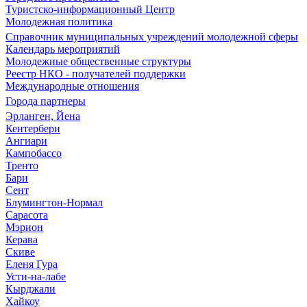
Туристско-информационный Центр
Молодежная политика
Справочник муниципальных учреждений молодежной сферы
Календарь мероприятий
Молодежные общественные структуры
Реестр НКО - получателей поддержки
Международные отношения
Города партнеры
Эрланген, Йена
Кентербери
Ангиари
Кампобассо
Тренто
Бари
Сент
Блумингтон-Нормал
Сарасота
Мэрион
Керава
Скиве
Еленя Гура
Усти-на-лабе
Кырджали
Хайкоу