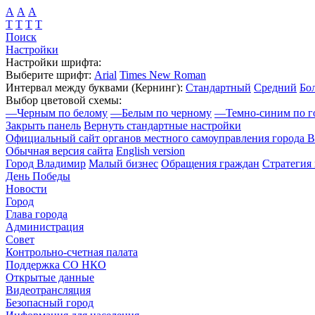
А
А
А
Т
Т
Т
Т
Поиск
Настройки
Настройки шрифта:
Выберите шрифт:
Arial
Times New Roman
Интервал между буквами
(Кернинг)
:
Стандартный
Средний
Бо
Выбор цветовой схемы:
—
Черным по белому
—
Белым по черному
—
Темно-синим по г
Закрыть панель
Вернуть стандартные настройки
Официальный сайт органов местного самоуправления города 
Обычная версия сайта
English version
Город Владимир
Малый бизнес
Обращения граждан
Стратегия 
День Победы
Новости
Город
Глава города
Администрация
Совет
Контрольно-счетная палата
Поддержка СО НКО
Открытые данные
Видеотрансляция
Безопасный город