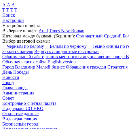
А
А
А
Т
Т
Т
Т
Поиск
Настройки
Настройки шрифта:
Выберите шрифт:
Arial
Times New Roman
Интервал между буквами
(Кернинг)
:
Стандартный
Средний
Бо
Выбор цветовой схемы:
—
Черным по белому
—
Белым по черному
—
Темно-синим по г
Закрыть панель
Вернуть стандартные настройки
Официальный сайт органов местного самоуправления города 
Обычная версия сайта
English version
Город Владимир
Малый бизнес
Обращения граждан
Стратегия 
День Победы
Новости
Город
Глава города
Администрация
Совет
Контрольно-счетная палата
Поддержка СО НКО
Открытые данные
Видеотрансляция
Безопасный город