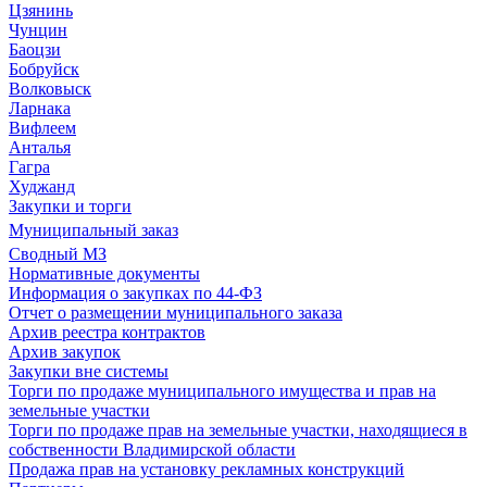
Цзянинь
Чунцин
Баоцзи
Бобруйск
Волковыск
Ларнака
Вифлеем
Анталья
Гагра
Худжанд
Закупки и торги
Муниципальный заказ
Сводный МЗ
Нормативные документы
Информация о закупках по 44-ФЗ
Отчет о размещении муниципального заказа
Архив реестра контрактов
Архив закупок
Закупки вне системы
Торги по продаже муниципального имущества и прав на
земельные участки
Торги по продаже прав на земельные участки, находящиеся в
собственности Владимирской области
Продажа прав на установку рекламных конструкций