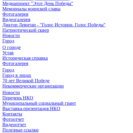
Медиапроект "Этот День Победы"
Мемориалы воинской славы
Фотогалерея
Видеогалерея
Диктор Левитан - "Голос Истории. Голос Победы"
Патриотический сквер
Новости
Город
О городе
Устав
Историческая справка
Фотогалерея
Город
Город в лицах
70 лет Великой Победе
Некоммерческие организации
Новости
Перечень НКО
Муниципальный социальный грант
Выставка-презентация НКО
Контакты
Фотоотчет
Видеоотчет
Полезные ссылки