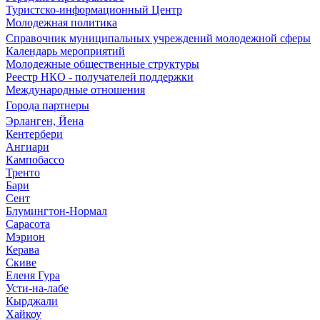
Туристско-информационный Центр
Молодежная политика
Справочник муниципальных учреждений молодежной сферы
Календарь мероприятий
Молодежные общественные структуры
Реестр НКО - получателей поддержки
Международные отношения
Города партнеры
Эрланген, Йена
Кентербери
Ангиари
Кампобассо
Тренто
Бари
Сент
Блумингтон-Нормал
Сарасота
Мэрион
Керава
Скиве
Еленя Гура
Усти-на-лабе
Кырджали
Хайкоу