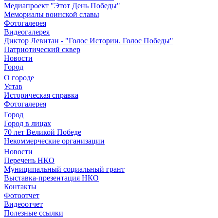
Медиапроект "Этот День Победы"
Мемориалы воинской славы
Фотогалерея
Видеогалерея
Диктор Левитан - "Голос Истории. Голос Победы"
Патриотический сквер
Новости
Город
О городе
Устав
Историческая справка
Фотогалерея
Город
Город в лицах
70 лет Великой Победе
Некоммерческие организации
Новости
Перечень НКО
Муниципальный социальный грант
Выставка-презентация НКО
Контакты
Фотоотчет
Видеоотчет
Полезные ссылки