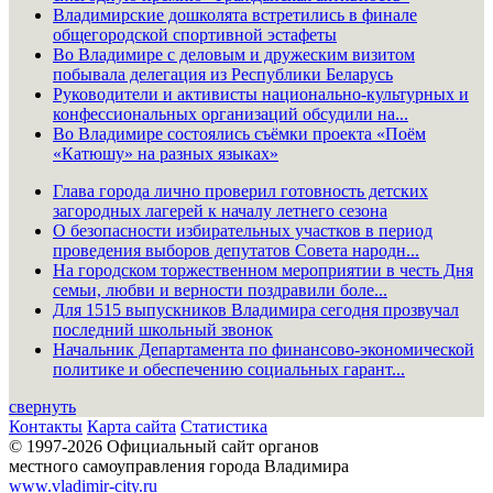
Владимирские дошколята встретились в финале
общегородской спортивной эстафеты
Во Владимире с деловым и дружеским визитом
побывала делегация из Республики Беларусь
Руководители и активисты национально-культурных и
конфессиональных организаций обсудили на...
Во Владимире состоялись съёмки проекта «Поём
«Катюшу» на разных языках»
Глава города лично проверил готовность детских
загородных лагерей к началу летнего сезона
О безопасности избирательных участков в период
проведения выборов депутатов Совета народн...
На городском торжественном мероприятии в честь Дня
семьи, любви и верности поздравили боле...
Для 1515 выпускников Владимира сегодня прозвучал
последний школьный звонок
Начальник Департамента по финансово-экономической
политике и обеспечению социальных гарант...
свернуть
Контакты
Карта сайта
Статистика
© 1997-2026 Официальный сайт органов
местного самоуправления города Владимира
www.vladimir-city.ru