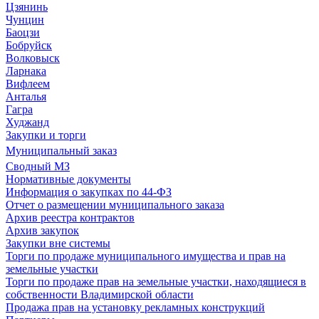
Цзянинь
Чунцин
Баоцзи
Бобруйск
Волковыск
Ларнака
Вифлеем
Анталья
Гагра
Худжанд
Закупки и торги
Муниципальный заказ
Сводный МЗ
Нормативные документы
Информация о закупках по 44-ФЗ
Отчет о размещении муниципального заказа
Архив реестра контрактов
Архив закупок
Закупки вне системы
Торги по продаже муниципального имущества и прав на
земельные участки
Торги по продаже прав на земельные участки, находящиеся в
собственности Владимирской области
Продажа прав на установку рекламных конструкций