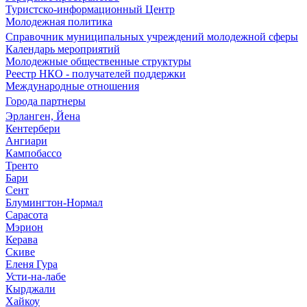
Туристско-информационный Центр
Молодежная политика
Справочник муниципальных учреждений молодежной сферы
Календарь мероприятий
Молодежные общественные структуры
Реестр НКО - получателей поддержки
Международные отношения
Города партнеры
Эрланген, Йена
Кентербери
Ангиари
Кампобассо
Тренто
Бари
Сент
Блумингтон-Нормал
Сарасота
Мэрион
Керава
Скиве
Еленя Гура
Усти-на-лабе
Кырджали
Хайкоу