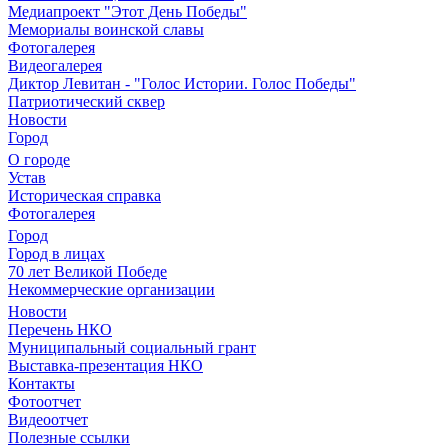
Медиапроект "Этот День Победы"
Мемориалы воинской славы
Фотогалерея
Видеогалерея
Диктор Левитан - "Голос Истории. Голос Победы"
Патриотический сквер
Новости
Город
О городе
Устав
Историческая справка
Фотогалерея
Город
Город в лицах
70 лет Великой Победе
Некоммерческие организации
Новости
Перечень НКО
Муниципальный социальный грант
Выставка-презентация НКО
Контакты
Фотоотчет
Видеоотчет
Полезные ссылки