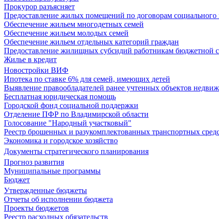
Прокурор разъясняет
Предоставление жилых помещений по договорам социального
Обеспечение жильем многодетных семей
Обеспечение жильем молодых семей
Обеспечение жильем отдельных категорий граждан
Предоставление жилищных субсидий работникам бюджетной 
Жилье в кредит
Новостройки ВИФ
Ипотека по ставке 6% для семей, имеющих детей
Выявление правообладателей ранее учтенных объектов недви
Бесплатная юридическая помощь
Городской фонд социальной поддержки
Отделение ПФР по Владимирской области
Голосование "Народный участковый"
Реестр брошенных и разукомплектованных транспортных сред
Экономика и городское хозяйство
Документы стратегического планирования
Прогноз развития
Муниципальные программы
Бюджет
Утвержденные бюджеты
Отчеты об исполнении бюджета
Проекты бюджетов
Реестр расходных обязательств