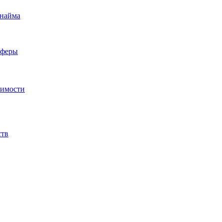
 найма
сферы
жимости
ств