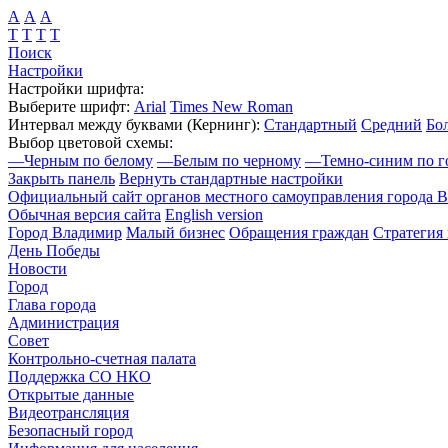
А
А
А
Т
Т
Т
Т
Поиск
Настройки
Настройки шрифта:
Выберите шрифт:
Arial
Times New Roman
Интервал между буквами
(Кернинг)
:
Стандартный
Средний
Бо
Выбор цветовой схемы:
—
Черным по белому
—
Белым по черному
—
Темно-синим по г
Закрыть панель
Вернуть стандартные настройки
Официальный сайт органов местного самоуправления города 
Обычная версия сайта
English version
Город Владимир
Малый бизнес
Обращения граждан
Стратегия 
День Победы
Новости
Город
Глава города
Администрация
Совет
Контрольно-счетная палата
Поддержка СО НКО
Открытые данные
Видеотрансляция
Безопасный город