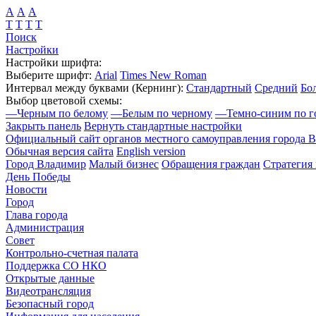
А
А
А
Т
Т
Т
Т
Поиск
Настройки
Настройки шрифта:
Выберите шрифт:
Arial
Times New Roman
Интервал между буквами
(Кернинг)
:
Стандартный
Средний
Бо
Выбор цветовой схемы:
—
Черным по белому
—
Белым по черному
—
Темно-синим по г
Закрыть панель
Вернуть стандартные настройки
Официальный сайт органов местного самоуправления города 
Обычная версия сайта
English version
Город Владимир
Малый бизнес
Обращения граждан
Стратегия 
День Победы
Новости
Город
Глава города
Администрация
Совет
Контрольно-счетная палата
Поддержка СО НКО
Открытые данные
Видеотрансляция
Безопасный город