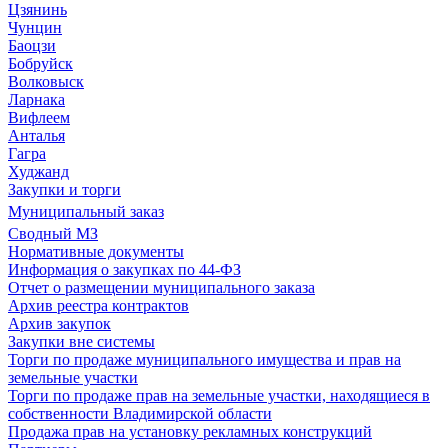
Цзянинь
Чунцин
Баоцзи
Бобруйск
Волковыск
Ларнака
Вифлеем
Анталья
Гагра
Худжанд
Закупки и торги
Муниципальный заказ
Сводный МЗ
Нормативные документы
Информация о закупках по 44-ФЗ
Отчет о размещении муниципального заказа
Архив реестра контрактов
Архив закупок
Закупки вне системы
Торги по продаже муниципального имущества и прав на
земельные участки
Торги по продаже прав на земельные участки, находящиеся в
собственности Владимирской области
Продажа прав на установку рекламных конструкций