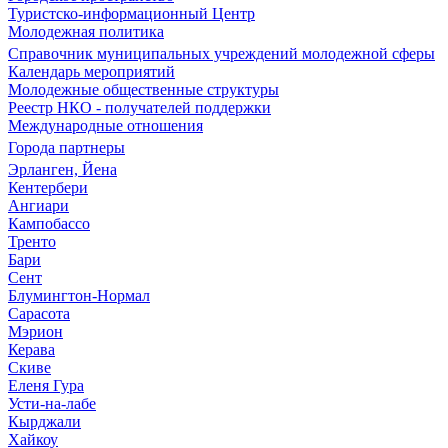
Туристско-информационный Центр
Молодежная политика
Справочник муниципальных учреждений молодежной сферы
Календарь мероприятий
Молодежные общественные структуры
Реестр НКО - получателей поддержки
Международные отношения
Города партнеры
Эрланген, Йена
Кентербери
Ангиари
Кампобассо
Тренто
Бари
Сент
Блумингтон-Нормал
Сарасота
Мэрион
Керава
Скиве
Еленя Гура
Усти-на-лабе
Кырджали
Хайкоу