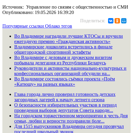
Источник: Управление по связям с общественностью и СМИ
Опубликовано: 19.05.2026 16:39:20
Поделиться:
Популярные ссылки
Облако тегов
Во Владимире наградили лучшие КТОСы и вручили
ежегодную премию «Гражданская активность»
Владимирские дошколята встретились в финале
общегородской спортивной эстафеты
Во Владимире с деловым и дружеским визитом
побывала делегация из Республики Беларусь
Руководители и активисты национально-культурных и
конфессиональных организаций обсудили на...
Во Владимире состоялись съёмки проекта «Поём
«Катюшу» на разных языках»
Глава города лично проверил готовность детских
загородных лагерей к началу летнего сезона
О безопасности избирательных участков в период
проведения выборов депутатов Совета народн...
На городском торжественном мероприятии в честь Дня
семьи, любви и верности поздравили боле...
Для 1515 выпускников Владимира сегодня прозвучал
последний школьный звонок