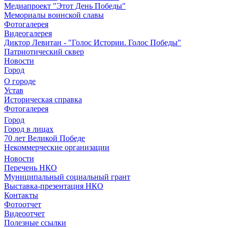
Медиапроект "Этот День Победы"
Мемориалы воинской славы
Фотогалерея
Видеогалерея
Диктор Левитан - "Голос Истории. Голос Победы"
Патриотический сквер
Новости
Город
О городе
Устав
Историческая справка
Фотогалерея
Город
Город в лицах
70 лет Великой Победе
Некоммерческие организации
Новости
Перечень НКО
Муниципальный социальный грант
Выставка-презентация НКО
Контакты
Фотоотчет
Видеоотчет
Полезные ссылки