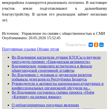
микрорайона планируется реализовать поэтапно. В настоящее
участок земли подготавливают к дальнейшему
благоустройству. В целом его реализация займет несколько
лет.
Источник: Управление по связям с общественностью и СМИ
Опубликовано: 20.05.2026 15:52:45
Поделиться:
Популярные ссылки
Облако тегов
Во Владимире наградили лучшие КТОСы и вручили
ежегодную премию «Гражданская активность»
Владимирские дошколята встретились в финале
общегородской спортивной эстафеты
Во Владимире с деловым и дружеским визитом
побывала делегация из Республики Беларусь
Руководители и активисты национально-культурных и
конфессиональных организаций обсудили на...
Во Владимире состоялись съёмки проекта «Поём
«Катюшу» на разных языках»
О неблагоприятных погодных явлениях