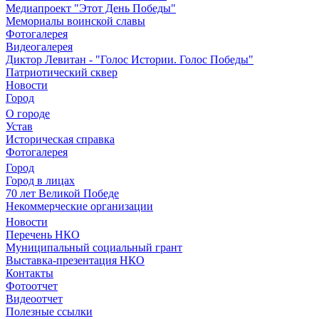
Медиапроект "Этот День Победы"
Мемориалы воинской славы
Фотогалерея
Видеогалерея
Диктор Левитан - "Голос Истории. Голос Победы"
Патриотический сквер
Новости
Город
О городе
Устав
Историческая справка
Фотогалерея
Город
Город в лицах
70 лет Великой Победе
Некоммерческие организации
Новости
Перечень НКО
Муниципальный социальный грант
Выставка-презентация НКО
Контакты
Фотоотчет
Видеоотчет
Полезные ссылки