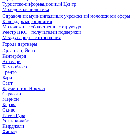
Туристско-информационный Центр
Молодежная политика
Справочник муниципальных учреждений молодежной сферы
Календарь мероприятий
Молодежные общественные структуры
Реестр НКО - получателей поддержки
Международные отношения
Города партнеры
Эрланген, Йена
Кентербери
Ангиари
Кампобассо
Тренто
Бари
Сент
Блумингтон-Нормал
Сарасота
Мэрион
Керава
Скиве
Еленя Гура
Усти-на-лабе
Кырджали
Хайкоу