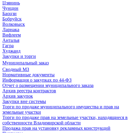
Цзянинь
Чунцин
Баоцзи
Бобруйск
Волковыск
Ларнака
Вифлеем
Анталья
Гагра
Худжанд
Закупки и торги
Муниципальный заказ
Сводный МЗ
Нормативные документы
Информация о закупках по 44-ФЗ
Отчет о размещении муниципального заказа
Архив реестра контрактов
Архив закупок
Закупки вне системы
Торги по продаже муниципального имущества и прав на
земельные участки
Торги по продаже прав на земельные участки, находящиеся в
собственности Владимирской области
Продажа прав на установку рекламных конструкций