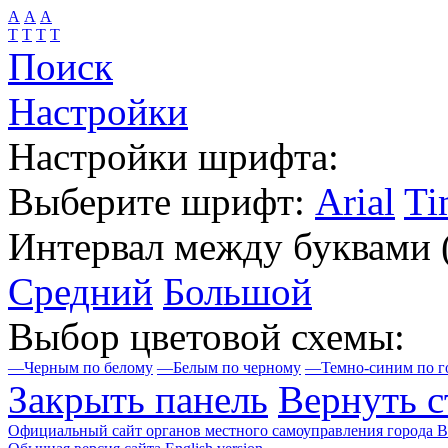
А
А
А
Т
Т
Т
Т
Поиск
Настройки
Настройки шрифта:
Выберите шрифт:
Arial
Ti
Интервал между буквами
Средний
Большой
Выбор цветовой схемы:
—
Черным по белому
—
Белым по черному
—
Темно-синим по г
Закрыть панель
Вернуть с
Официальный сайт органов местного самоуправления города 