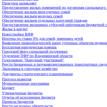
Прокурор разъясняет
Предоставление жилых помещений по договорам социального
Обеспечение жильем многодетных семей
Обеспечение жильем молодых семей
Обеспечение жильем отдельных категорий граждан
Предоставление жилищных субсидий работникам бюджетной 
Жилье в кредит
Новостройки ВИФ
Ипотека по ставке 6% для семей, имеющих детей
Выявление правообладателей ранее учтенных объектов недви
Бесплатная юридическая помощь
Городской фонд социальной поддержки
Отделение ПФР по Владимирской области
Голосование "Народный участковый"
Реестр брошенных и разукомплектованных транспортных сред
Экономика и городское хозяйство
Документы стратегического планирования
Прогноз развития
Муниципальные программы
Бюджет
Утвержденные бюджеты
Отчеты об исполнении бюджета
Проекты бюджетов
Реестр расходных обязательств