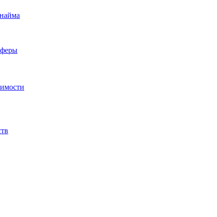
 найма
сферы
жимости
ств