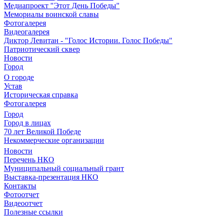
Медиапроект "Этот День Победы"
Мемориалы воинской славы
Фотогалерея
Видеогалерея
Диктор Левитан - "Голос Истории. Голос Победы"
Патриотический сквер
Новости
Город
О городе
Устав
Историческая справка
Фотогалерея
Город
Город в лицах
70 лет Великой Победе
Некоммерческие организации
Новости
Перечень НКО
Муниципальный социальный грант
Выставка-презентация НКО
Контакты
Фотоотчет
Видеоотчет
Полезные ссылки