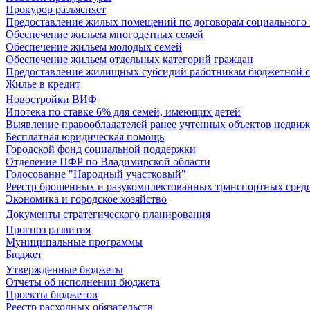
Прокурор разъясняет
Предоставление жилых помещений по договорам социального
Обеспечение жильем многодетных семей
Обеспечение жильем молодых семей
Обеспечение жильем отдельных категорий граждан
Предоставление жилищных субсидий работникам бюджетной 
Жилье в кредит
Новостройки ВИФ
Ипотека по ставке 6% для семей, имеющих детей
Выявление правообладателей ранее учтенных объектов недви
Бесплатная юридическая помощь
Городской фонд социальной поддержки
Отделение ПФР по Владимирской области
Голосование "Народный участковый"
Реестр брошенных и разукомплектованных транспортных сред
Экономика и городское хозяйство
Документы стратегического планирования
Прогноз развития
Муниципальные программы
Бюджет
Утвержденные бюджеты
Отчеты об исполнении бюджета
Проекты бюджетов
Реестр расходных обязательств