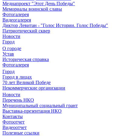
Медиапроект "Этот День Победы"
Мемориалы воинской славы
Фотогалерея
Видеогалерея
Диктор Левитан - "Голос Истории. Голос Победы"
Патриотический сквер
Новости
Город
О городе
Устав
Историческая справка
Фотогалерея
Город
Город в лицах
70 лет Великой Победе
Некоммерческие организации
Новости
Перечень НКО
Муниципальный социальный грант
Выставка-презентация НКО
Контакты
Фотоотчет
Видеоотчет
Полезные ссылки