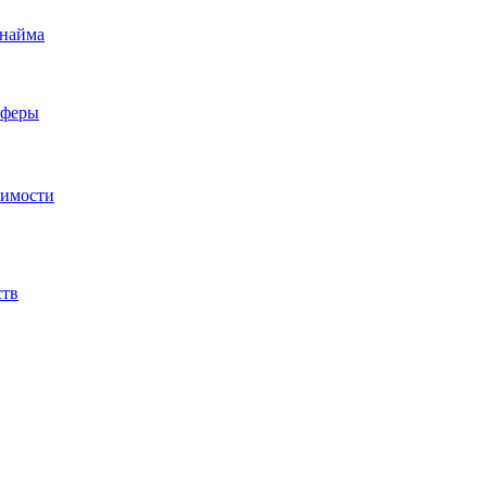
 найма
сферы
жимости
ств