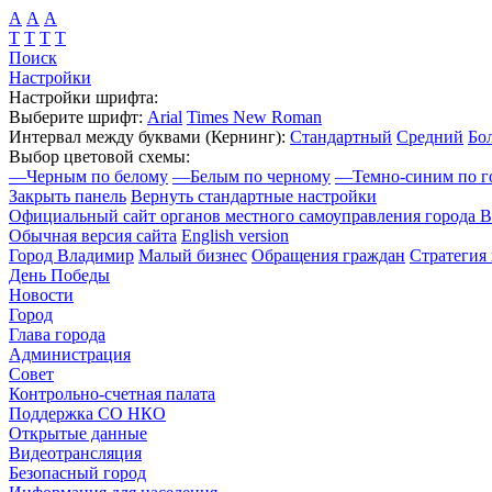
А
А
А
Т
Т
Т
Т
Поиск
Настройки
Настройки шрифта:
Выберите шрифт:
Arial
Times New Roman
Интервал между буквами
(Кернинг)
:
Стандартный
Средний
Бо
Выбор цветовой схемы:
—
Черным по белому
—
Белым по черному
—
Темно-синим по г
Закрыть панель
Вернуть стандартные настройки
Официальный сайт органов местного самоуправления города 
Обычная версия сайта
English version
Город Владимир
Малый бизнес
Обращения граждан
Стратегия 
День Победы
Новости
Город
Глава города
Администрация
Совет
Контрольно-счетная палата
Поддержка СО НКО
Открытые данные
Видеотрансляция
Безопасный город