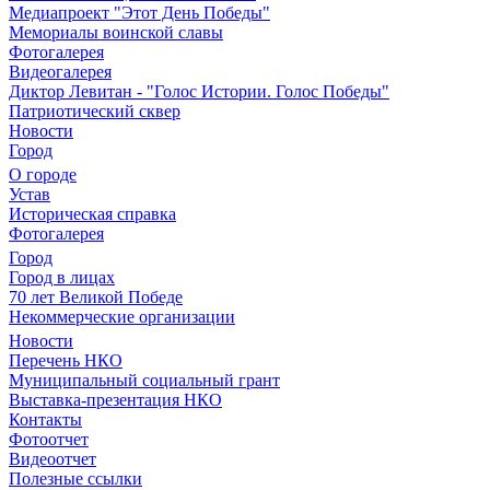
Медиапроект "Этот День Победы"
Мемориалы воинской славы
Фотогалерея
Видеогалерея
Диктор Левитан - "Голос Истории. Голос Победы"
Патриотический сквер
Новости
Город
О городе
Устав
Историческая справка
Фотогалерея
Город
Город в лицах
70 лет Великой Победе
Некоммерческие организации
Новости
Перечень НКО
Муниципальный социальный грант
Выставка-презентация НКО
Контакты
Фотоотчет
Видеоотчет
Полезные ссылки