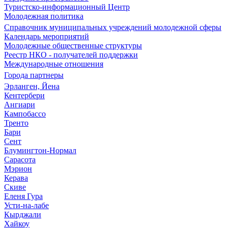
Туристско-информационный Центр
Молодежная политика
Справочник муниципальных учреждений молодежной сферы
Календарь мероприятий
Молодежные общественные структуры
Реестр НКО - получателей поддержки
Международные отношения
Города партнеры
Эрланген, Йена
Кентербери
Ангиари
Кампобассо
Тренто
Бари
Сент
Блумингтон-Нормал
Сарасота
Мэрион
Керава
Скиве
Еленя Гура
Усти-на-лабе
Кырджали
Хайкоу