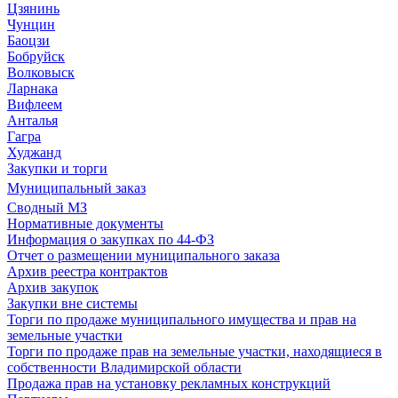
Цзянинь
Чунцин
Баоцзи
Бобруйск
Волковыск
Ларнака
Вифлеем
Анталья
Гагра
Худжанд
Закупки и торги
Муниципальный заказ
Сводный МЗ
Нормативные документы
Информация о закупках по 44-ФЗ
Отчет о размещении муниципального заказа
Архив реестра контрактов
Архив закупок
Закупки вне системы
Торги по продаже муниципального имущества и прав на
земельные участки
Торги по продаже прав на земельные участки, находящиеся в
собственности Владимирской области
Продажа прав на установку рекламных конструкций