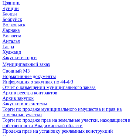
Цзянинь
Чунцин
Баоцзи
Бобруйск
Волковыск
Ларнака
Вифлеем
Анталья
Гагра
Худжанд
Закупки и торги
Муниципальный заказ
Сводный МЗ
Нормативные документы
Информация о закупках по 44-ФЗ
Отчет о размещении муниципального заказа
Архив реестра контрактов
Архив закупок
Закупки вне системы
Торги по продаже муниципального имущества и прав на
земельные участки
Торги по продаже прав на земельные участки, находящиеся в
собственности Владимирской области
Продажа прав на установку рекламных конструкций