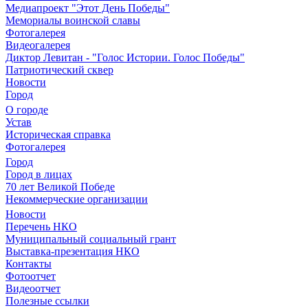
Медиапроект "Этот День Победы"
Мемориалы воинской славы
Фотогалерея
Видеогалерея
Диктор Левитан - "Голос Истории. Голос Победы"
Патриотический сквер
Новости
Город
О городе
Устав
Историческая справка
Фотогалерея
Город
Город в лицах
70 лет Великой Победе
Некоммерческие организации
Новости
Перечень НКО
Муниципальный социальный грант
Выставка-презентация НКО
Контакты
Фотоотчет
Видеоотчет
Полезные ссылки