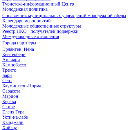
Туристско-информационный Центр
Молодежная политика
Справочник муниципальных учреждений молодежной сферы
Календарь мероприятий
Молодежные общественные структуры
Реестр НКО - получателей поддержки
Международные отношения
Города партнеры
Эрланген, Йена
Кентербери
Ангиари
Кампобассо
Тренто
Бари
Сент
Блумингтон-Нормал
Сарасота
Мэрион
Керава
Скиве
Еленя Гура
Усти-на-лабе
Кырджали
Хайкоу