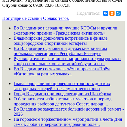
Источник: Управление по связям с общественностью и СМИ
Опубликовано: 09.06.2026 16:07:38
Поделиться:
Популярные ссылки
Облако тегов
Во Владимире наградили лучшие КТОСы и вручили
ежегодную премию «Гражданская активность»
Владимирские дошколята встретились в финале
общегородской спортивной эстафеты
Во Владимире с деловым и дружеским визитом
побывала делегация из Республики Беларусь
Руководители и активисты национально-культурных и
конфессиональных организаций обсудили на...
Во Владимире состоялись съёмки проекта «Поём
«Катюшу» на разных языках»
Глава города лично проверил готовность детских
загородных лагерей к началу летнего сезона
Город Владимир принял делегацию из Шахтёрска
О безопасности избирательных участков в период
проведения выборов депутатов Совета народн...
Во Владимире завершается большой дорожный ремонт -
2026
На городском торжественном мероприятии в честь Дня
семьи, любви и верности поздравили боле...