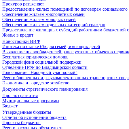
Прокурор разъясняет
Предоставление жилых помещений по договорам социального
Обеспечение жильем многодетных семей
Обеспечение жильем молодых семей
Обеспечение жильем отдельных категорий граждан
Предоставление жилищных субсидий работникам бюджетной 
Жилье в кредит
Новостройки ВИФ
Ипотека по ставке 6% для семей, имеющих детей
Выявление правообладателей ранее учтенных объектов недви
Бесплатная юридическая помощь
Городской фонд социальной поддержки
Отделение ПФР по Владимирской области
Голосование "Народный участковый"
Реестр брошенных и разукомплектованных транспортных сред
Экономика и городское хозяйство
Документы стратегического планирования
Прогноз развития
Муниципальные программы
Бюджет
Утвержденные бюджеты
Отчеты об исполнении бюджета
Проекты бюджетов
Реестр расходных обязательств