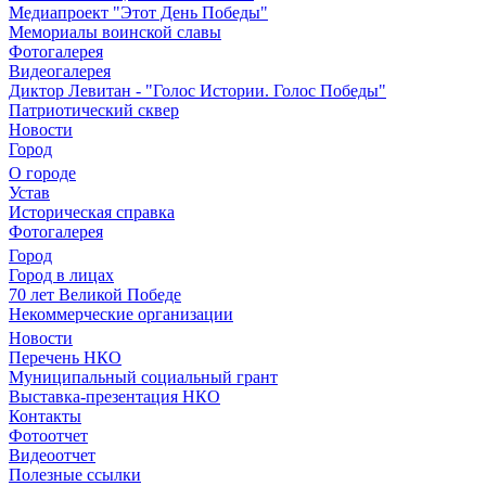
Медиапроект "Этот День Победы"
Мемориалы воинской славы
Фотогалерея
Видеогалерея
Диктор Левитан - "Голос Истории. Голос Победы"
Патриотический сквер
Новости
Город
О городе
Устав
Историческая справка
Фотогалерея
Город
Город в лицах
70 лет Великой Победе
Некоммерческие организации
Новости
Перечень НКО
Муниципальный социальный грант
Выставка-презентация НКО
Контакты
Фотоотчет
Видеоотчет
Полезные ссылки