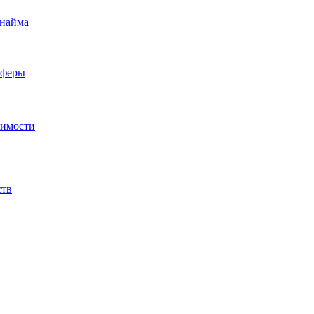
 найма
сферы
жимости
ств