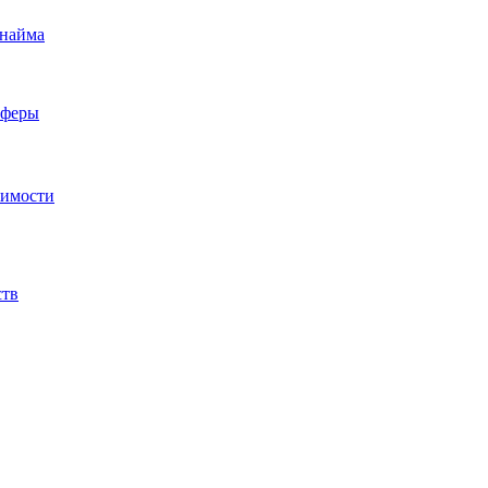
 найма
сферы
жимости
ств