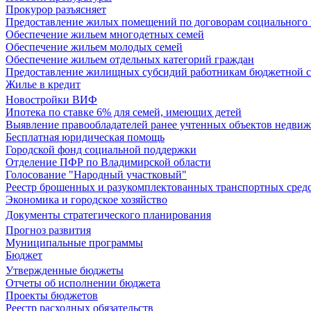
Прокурор разъясняет
Предоставление жилых помещений по договорам социального
Обеспечение жильем многодетных семей
Обеспечение жильем молодых семей
Обеспечение жильем отдельных категорий граждан
Предоставление жилищных субсидий работникам бюджетной 
Жилье в кредит
Новостройки ВИФ
Ипотека по ставке 6% для семей, имеющих детей
Выявление правообладателей ранее учтенных объектов недви
Бесплатная юридическая помощь
Городской фонд социальной поддержки
Отделение ПФР по Владимирской области
Голосование "Народный участковый"
Реестр брошенных и разукомплектованных транспортных сред
Экономика и городское хозяйство
Документы стратегического планирования
Прогноз развития
Муниципальные программы
Бюджет
Утвержденные бюджеты
Отчеты об исполнении бюджета
Проекты бюджетов
Реестр расходных обязательств