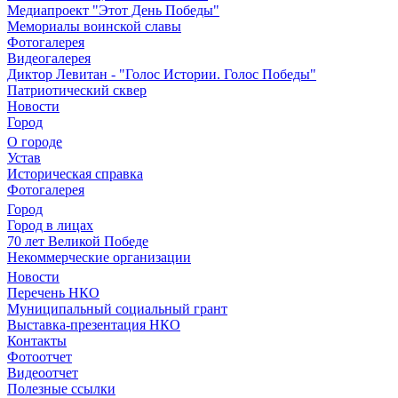
Медиапроект "Этот День Победы"
Мемориалы воинской славы
Фотогалерея
Видеогалерея
Диктор Левитан - "Голос Истории. Голос Победы"
Патриотический сквер
Новости
Город
О городе
Устав
Историческая справка
Фотогалерея
Город
Город в лицах
70 лет Великой Победе
Некоммерческие организации
Новости
Перечень НКО
Муниципальный социальный грант
Выставка-презентация НКО
Контакты
Фотоотчет
Видеоотчет
Полезные ссылки