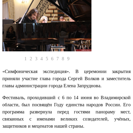
1
2
3
4
5
6
7
8
9
«Симфоническая экспедиция». В церемонии закрытия
приняли участие глава города Сергей Волков и заместитель
главы администрации города Елена Запруднова.
Фестиваль, проходивший с 6 по 14 июня во Владимирской
области, был посвящён Году единства народов России. Его
программа развернула перед гостями панораму мест,
связанных с именами великих созидателей, учёных,
защитников и меценатов нашей страны.