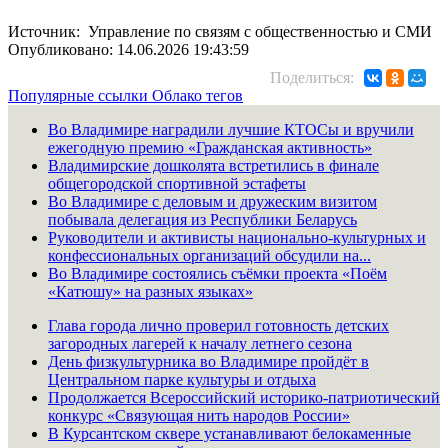
Источник: Управление по связям с общественностью и СМИ
Опубликовано: 14.06.2026 19:43:59
Поделиться:
Популярные ссылки
Облако тегов
Во Владимире наградили лучшие КТОСы и вручили
ежегодную премию «Гражданская активность»
Владимирские дошколята встретились в финале
общегородской спортивной эстафеты
Во Владимире с деловым и дружеским визитом
побывала делегация из Республики Беларусь
Руководители и активисты национально-культурных и
конфессиональных организаций обсудили на...
Во Владимире состоялись съёмки проекта «Поём
«Катюшу» на разных языках»
Глава города лично проверил готовность детских
загородных лагерей к началу летнего сезона
День физкультурника во Владимире пройдёт в
Центральном парке культуры и отдыха
Продолжается Всероссийский историко-патриотический
конкурс «Связующая нить народов России»
В Курсантском сквере устанавливают белокаменные