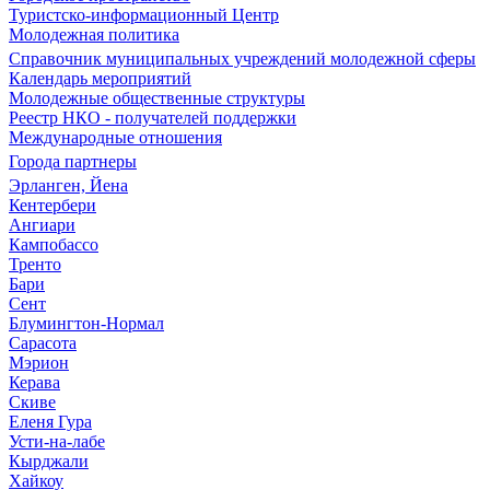
Туристско-информационный Центр
Молодежная политика
Справочник муниципальных учреждений молодежной сферы
Календарь мероприятий
Молодежные общественные структуры
Реестр НКО - получателей поддержки
Международные отношения
Города партнеры
Эрланген, Йена
Кентербери
Ангиари
Кампобассо
Тренто
Бари
Сент
Блумингтон-Нормал
Сарасота
Мэрион
Керава
Скиве
Еленя Гура
Усти-на-лабе
Кырджали
Хайкоу