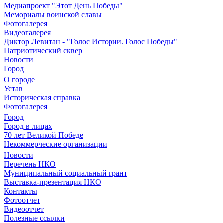
Медиапроект "Этот День Победы"
Мемориалы воинской славы
Фотогалерея
Видеогалерея
Диктор Левитан - "Голос Истории. Голос Победы"
Патриотический сквер
Новости
Город
О городе
Устав
Историческая справка
Фотогалерея
Город
Город в лицах
70 лет Великой Победе
Некоммерческие организации
Новости
Перечень НКО
Муниципальный социальный грант
Выставка-презентация НКО
Контакты
Фотоотчет
Видеоотчет
Полезные ссылки