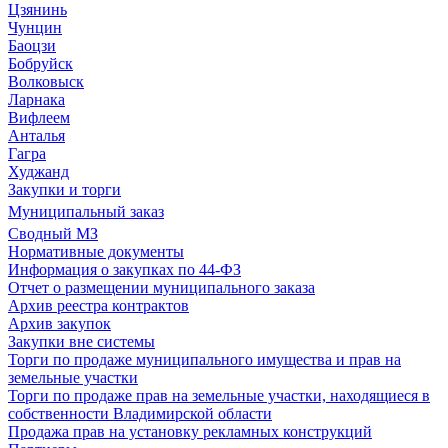
Цзянинь
Чунцин
Баоцзи
Бобруйск
Волковыск
Ларнака
Вифлеем
Анталья
Гагра
Худжанд
Закупки и торги
Муниципальный заказ
Сводный МЗ
Нормативные документы
Информация о закупках по 44-ФЗ
Отчет о размещении муниципального заказа
Архив реестра контрактов
Архив закупок
Закупки вне системы
Торги по продаже муниципального имущества и прав на
земельные участки
Торги по продаже прав на земельные участки, находящиеся в
собственности Владимирской области
Продажа прав на установку рекламных конструкций