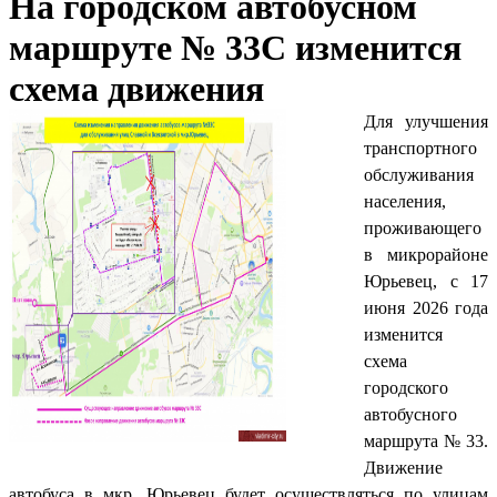
На городском автобусном
маршруте № 33С изменится
схема движения
Для улучшения
транспортного
обслуживания
населения,
проживающего
в микрорайоне
Юрьевец, с 17
июня 2026 года
изменится
схема
городского
автобусного
маршрута № 33.
Движение
автобуса в мкр. Юрьевец будет осуществляться по улицам