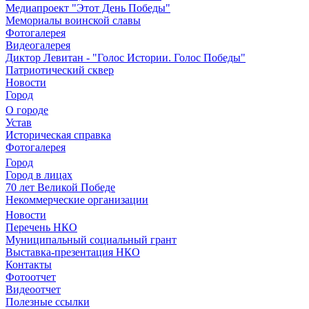
Медиапроект "Этот День Победы"
Мемориалы воинской славы
Фотогалерея
Видеогалерея
Диктор Левитан - "Голос Истории. Голос Победы"
Патриотический сквер
Новости
Город
О городе
Устав
Историческая справка
Фотогалерея
Город
Город в лицах
70 лет Великой Победе
Некоммерческие организации
Новости
Перечень НКО
Муниципальный социальный грант
Выставка-презентация НКО
Контакты
Фотоотчет
Видеоотчет
Полезные ссылки