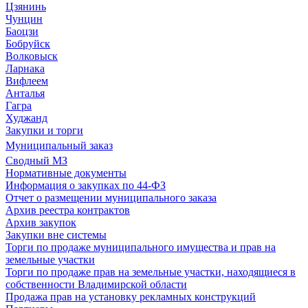
Цзянинь
Чунцин
Баоцзи
Бобруйск
Волковыск
Ларнака
Вифлеем
Анталья
Гагра
Худжанд
Закупки и торги
Муниципальный заказ
Сводный МЗ
Нормативные документы
Информация о закупках по 44-ФЗ
Отчет о размещении муниципального заказа
Архив реестра контрактов
Архив закупок
Закупки вне системы
Торги по продаже муниципального имущества и прав на
земельные участки
Торги по продаже прав на земельные участки, находящиеся в
собственности Владимирской области
Продажа прав на установку рекламных конструкций