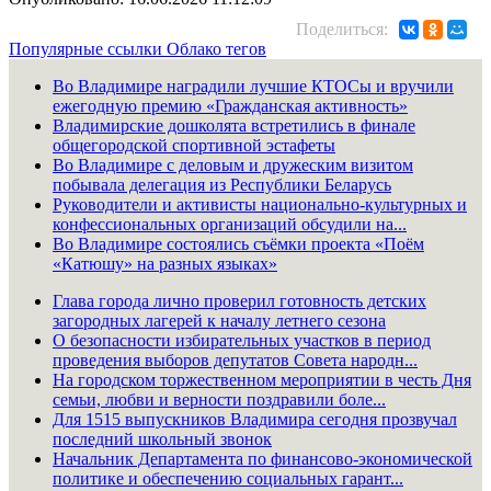
Поделиться:
Популярные ссылки
Облако тегов
Во Владимире наградили лучшие КТОСы и вручили
ежегодную премию «Гражданская активность»
Владимирские дошколята встретились в финале
общегородской спортивной эстафеты
Во Владимире с деловым и дружеским визитом
побывала делегация из Республики Беларусь
Руководители и активисты национально-культурных и
конфессиональных организаций обсудили на...
Во Владимире состоялись съёмки проекта «Поём
«Катюшу» на разных языках»
Глава города лично проверил готовность детских
загородных лагерей к началу летнего сезона
О безопасности избирательных участков в период
проведения выборов депутатов Совета народн...
На городском торжественном мероприятии в честь Дня
семьи, любви и верности поздравили боле...
Для 1515 выпускников Владимира сегодня прозвучал
последний школьный звонок
Начальник Департамента по финансово-экономической
политике и обеспечению социальных гарант...