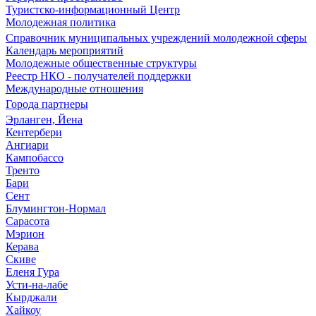
Туристско-информационный Центр
Молодежная политика
Справочник муниципальных учреждений молодежной сферы
Календарь мероприятий
Молодежные общественные структуры
Реестр НКО - получателей поддержки
Международные отношения
Города партнеры
Эрланген, Йена
Кентербери
Ангиари
Кампобассо
Тренто
Бари
Сент
Блумингтон-Нормал
Сарасота
Мэрион
Керава
Скиве
Еленя Гура
Усти-на-лабе
Кырджали
Хайкоу