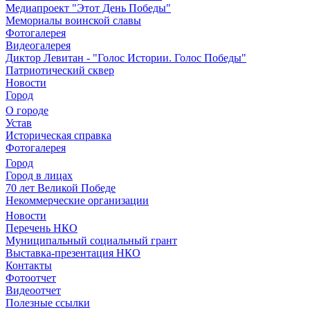
Медиапроект "Этот День Победы"
Мемориалы воинской славы
Фотогалерея
Видеогалерея
Диктор Левитан - "Голос Истории. Голос Победы"
Патриотический сквер
Новости
Город
О городе
Устав
Историческая справка
Фотогалерея
Город
Город в лицах
70 лет Великой Победе
Некоммерческие организации
Новости
Перечень НКО
Муниципальный социальный грант
Выставка-презентация НКО
Контакты
Фотоотчет
Видеоотчет
Полезные ссылки