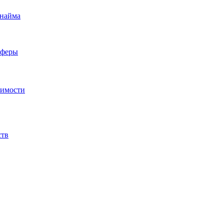
 найма
сферы
жимости
ств