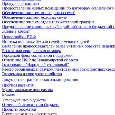
Прокурор разъясняет
Предоставление жилых помещений по договорам социального
Обеспечение жильем многодетных семей
Обеспечение жильем молодых семей
Обеспечение жильем отдельных категорий граждан
Предоставление жилищных субсидий работникам бюджетной 
Жилье в кредит
Новостройки ВИФ
Ипотека по ставке 6% для семей, имеющих детей
Выявление правообладателей ранее учтенных объектов недви
Бесплатная юридическая помощь
Городской фонд социальной поддержки
Отделение ПФР по Владимирской области
Голосование "Народный участковый"
Реестр брошенных и разукомплектованных транспортных сред
Экономика и городское хозяйство
Документы стратегического планирования
Прогноз развития
Муниципальные программы
Бюджет
Утвержденные бюджеты
Отчеты об исполнении бюджета
Проекты бюджетов
Реестр расходных обязательств