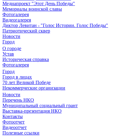
Медиапроект "Этот День Победы"
Мемориалы воинской славы
Фотогалерея
Видеогалерея
Диктор Левитан - "Голос Истории. Голос Победы"
Патриотический сквер
Новости
Город
О городе
Устав
Историческая справка
Фотогалерея
Город
Город в лицах
70 лет Великой Победе
Некоммерческие организации
Новости
Перечень НКО
Муниципальный социальный грант
Выставка-презентация НКО
Контакты
Фотоотчет
Видеоотчет
Полезные ссылки