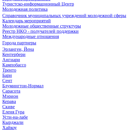
Туристско-информационный Центр
Молодежная политика
Справочник муниципальных учреждений молодежной сферы
Календарь мероприятий
Молодежные общественные структуры
Реестр НКО - получателей поддержки
Международные отношения
Города партнеры
Эрланген, Йена
Кентербери
Ангиари
Кампобассо
Тренто
Бари
Сент
Блумингтон-Нормал
Сарасота
Мэрион
Керава
Скиве
Еленя Гура
Усти-на-лабе
Кырджали
Хайкоу