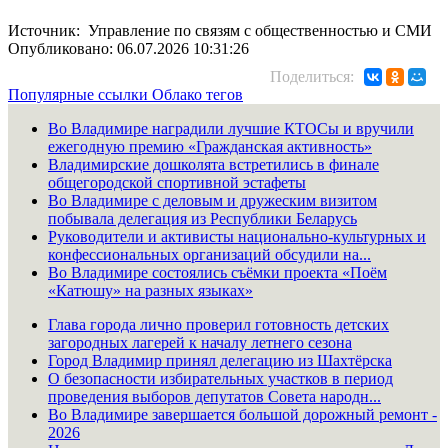
Источник: Управление по связям с общественностью и СМИ
Опубликовано: 06.07.2026 10:31:26
Поделиться:
Популярные ссылки
Облако тегов
Во Владимире наградили лучшие КТОСы и вручили
ежегодную премию «Гражданская активность»
Владимирские дошколята встретились в финале
общегородской спортивной эстафеты
Во Владимире с деловым и дружеским визитом
побывала делегация из Республики Беларусь
Руководители и активисты национально-культурных и
конфессиональных организаций обсудили на...
Во Владимире состоялись съёмки проекта «Поём
«Катюшу» на разных языках»
Глава города лично проверил готовность детских
загородных лагерей к началу летнего сезона
Город Владимир принял делегацию из Шахтёрска
О безопасности избирательных участков в период
проведения выборов депутатов Совета народн...
Во Владимире завершается большой дорожный ремонт -
2026