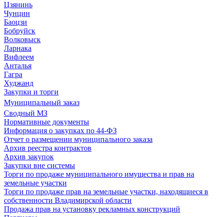
Цзянинь
Чунцин
Баоцзи
Бобруйск
Волковыск
Ларнака
Вифлеем
Анталья
Гагра
Худжанд
Закупки и торги
Муниципальный заказ
Сводный МЗ
Нормативные документы
Информация о закупках по 44-ФЗ
Отчет о размещении муниципального заказа
Архив реестра контрактов
Архив закупок
Закупки вне системы
Торги по продаже муниципального имущества и прав на
земельные участки
Торги по продаже прав на земельные участки, находящиеся в
собственности Владимирской области
Продажа прав на установку рекламных конструкций