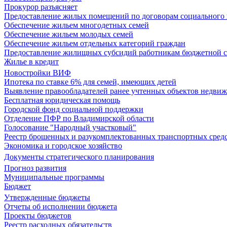
Прокурор разъясняет
Предоставление жилых помещений по договорам социального
Обеспечение жильем многодетных семей
Обеспечение жильем молодых семей
Обеспечение жильем отдельных категорий граждан
Предоставление жилищных субсидий работникам бюджетной 
Жилье в кредит
Новостройки ВИФ
Ипотека по ставке 6% для семей, имеющих детей
Выявление правообладателей ранее учтенных объектов недви
Бесплатная юридическая помощь
Городской фонд социальной поддержки
Отделение ПФР по Владимирской области
Голосование "Народный участковый"
Реестр брошенных и разукомплектованных транспортных сред
Экономика и городское хозяйство
Документы стратегического планирования
Прогноз развития
Муниципальные программы
Бюджет
Утвержденные бюджеты
Отчеты об исполнении бюджета
Проекты бюджетов
Реестр расходных обязательств