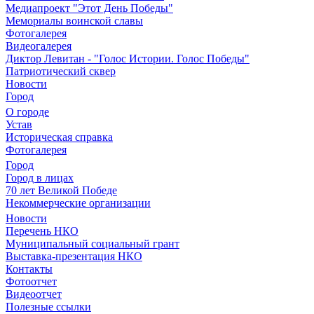
Медиапроект "Этот День Победы"
Мемориалы воинской славы
Фотогалерея
Видеогалерея
Диктор Левитан - "Голос Истории. Голос Победы"
Патриотический сквер
Новости
Город
О городе
Устав
Историческая справка
Фотогалерея
Город
Город в лицах
70 лет Великой Победе
Некоммерческие организации
Новости
Перечень НКО
Муниципальный социальный грант
Выставка-презентация НКО
Контакты
Фотоотчет
Видеоотчет
Полезные ссылки