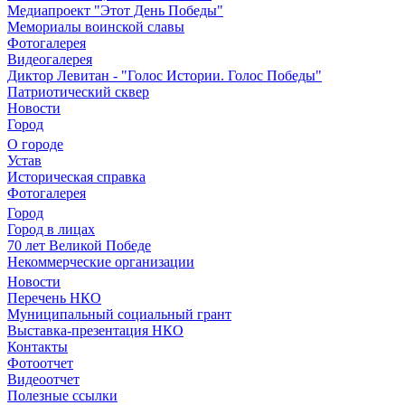
Медиапроект "Этот День Победы"
Мемориалы воинской славы
Фотогалерея
Видеогалерея
Диктор Левитан - "Голос Истории. Голос Победы"
Патриотический сквер
Новости
Город
О городе
Устав
Историческая справка
Фотогалерея
Город
Город в лицах
70 лет Великой Победе
Некоммерческие организации
Новости
Перечень НКО
Муниципальный социальный грант
Выставка-презентация НКО
Контакты
Фотоотчет
Видеоотчет
Полезные ссылки