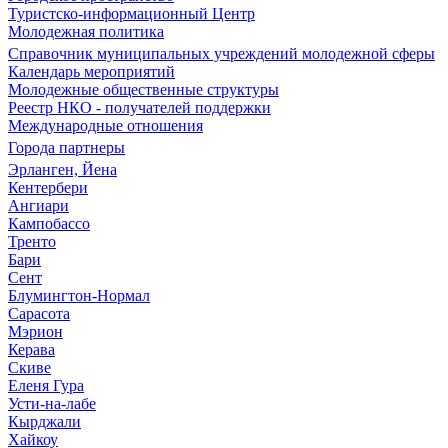
Туристско-информационный Центр
Молодежная политика
Справочник муниципальных учреждений молодежной сферы
Календарь мероприятий
Молодежные общественные структуры
Реестр НКО - получателей поддержки
Международные отношения
Города партнеры
Эрланген, Йена
Кентербери
Ангиари
Кампобассо
Тренто
Бари
Сент
Блумингтон-Нормал
Сарасота
Мэрион
Керава
Скиве
Еленя Гура
Усти-на-лабе
Кырджали
Хайкоу