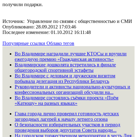
получили подарки.
Источник: Управление по связям с общественностью и СМИ
Опубликовано: 28.09.2012 17:03:46
Последнее изменение: 01.10.2012 16:11:48
Популярные ссылки
Облако тегов
Во Владимире наградили лучшие КТОСы и вручили
ежегодную премию «Гражданская активность»
Владимирские дошколята встретились в финале
общегородской спортивной эстафеты
Во Владимире с деловым и дружеским визитом
побывала делегация из Республики Беларусь
Руководители и активисты национально-культурных и
конфессиональных организаций обсудили на...
Во Владимире состоялись съёмки проекта «Поём
«Катюшу» на разных языках»
Глава города лично проверил готовность детских
загородных лагерей к началу летнего сезона
О безопасности избирательных участков в период
проведения выборов депутатов Совета народн...
На городском торжественном мероприятии в честь Дня