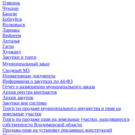
Цзянинь
Чунцин
Баоцзи
Бобруйск
Волковыск
Ларнака
Вифлеем
Анталья
Гагра
Худжанд
Закупки и торги
Муниципальный заказ
Сводный МЗ
Нормативные документы
Информация о закупках по 44-ФЗ
Отчет о размещении муниципального заказа
Архив реестра контрактов
Архив закупок
Закупки вне системы
Торги по продаже муниципального имущества и прав на
земельные участки
Торги по продаже прав на земельные участки, находящиеся в
собственности Владимирской области
Продажа прав на установку рекламных конструкций