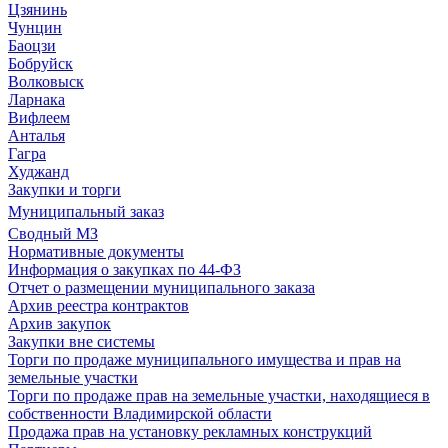
Цзянинь
Чунцин
Баоцзи
Бобруйск
Волковыск
Ларнака
Вифлеем
Анталья
Гагра
Худжанд
Закупки и торги
Муниципальный заказ
Сводный МЗ
Нормативные документы
Информация о закупках по 44-ФЗ
Отчет о размещении муниципального заказа
Архив реестра контрактов
Архив закупок
Закупки вне системы
Торги по продаже муниципального имущества и прав на
земельные участки
Торги по продаже прав на земельные участки, находящиеся в
собственности Владимирской области
Продажа прав на установку рекламных конструкций