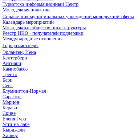
Туристско-информационный Центр
Молодежная политика
Справочник муниципальных учреждений молодежной сферы
Календарь мероприятий
Молодежные общественные структуры
Реестр НКО - получателей поддержки
Международные отношения
Города партнеры
Эрланген, Йена
Кентербери
Ангиари
Кампобассо
Тренто
Бари
Сент
Блумингтон-Нормал
Сарасота
Мэрион
Керава
Скиве
Еленя Гура
Усти-на-лабе
Кырджали
Хайкоу