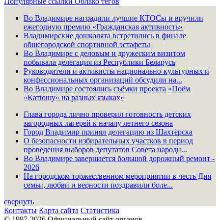
Популярные ссылки
Облако тегов
Во Владимире наградили лучшие КТОСы и вручили
ежегодную премию «Гражданская активность»
Владимирские дошколята встретились в финале
общегородской спортивной эстафеты
Во Владимире с деловым и дружеским визитом
побывала делегация из Республики Беларусь
Руководители и активисты национально-культурных и
конфессиональных организаций обсудили на...
Во Владимире состоялись съёмки проекта «Поём
«Катюшу» на разных языках»
Глава города лично проверил готовность детских
загородных лагерей к началу летнего сезона
Город Владимир принял делегацию из Шахтёрска
О безопасности избирательных участков в период
проведения выборов депутатов Совета народн...
Во Владимире завершается большой дорожный ремонт -
2026
На городском торжественном мероприятии в честь Дня
семьи, любви и верности поздравили боле...
свернуть
Контакты
Карта сайта
Статистика
© 1997-2026 Официальный сайт органов