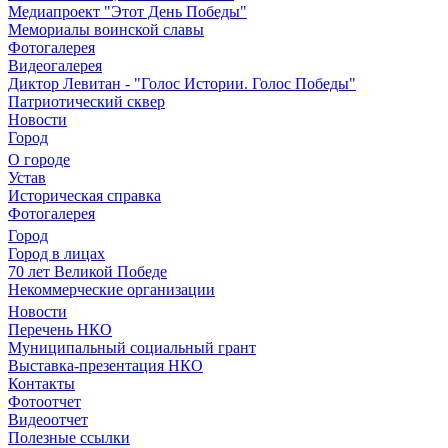
Медиапроект "Этот День Победы"
Мемориалы воинской славы
Фотогалерея
Видеогалерея
Диктор Левитан - "Голос Истории. Голос Победы"
Патриотический сквер
Новости
Город
О городе
Устав
Историческая справка
Фотогалерея
Город
Город в лицах
70 лет Великой Победе
Некоммерческие организации
Новости
Перечень НКО
Муниципальный социальный грант
Выставка-презентация НКО
Контакты
Фотоотчет
Видеоотчет
Полезные ссылки