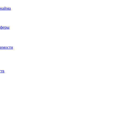
 найма
сферы
жимости
ств