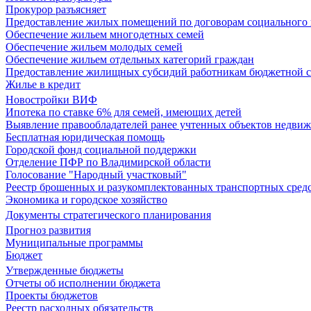
Прокурор разъясняет
Предоставление жилых помещений по договорам социального
Обеспечение жильем многодетных семей
Обеспечение жильем молодых семей
Обеспечение жильем отдельных категорий граждан
Предоставление жилищных субсидий работникам бюджетной 
Жилье в кредит
Новостройки ВИФ
Ипотека по ставке 6% для семей, имеющих детей
Выявление правообладателей ранее учтенных объектов недви
Бесплатная юридическая помощь
Городской фонд социальной поддержки
Отделение ПФР по Владимирской области
Голосование "Народный участковый"
Реестр брошенных и разукомплектованных транспортных сред
Экономика и городское хозяйство
Документы стратегического планирования
Прогноз развития
Муниципальные программы
Бюджет
Утвержденные бюджеты
Отчеты об исполнении бюджета
Проекты бюджетов
Реестр расходных обязательств