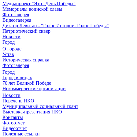
Медиапроект "Этот День Победы"
Мемориалы воинской славы
Фотогалерея
Видеогалерея
Диктор Левитан - "Голос Истории. Голос Победы"
Патриотический сквер
Новости
Город
О городе
Устав
Историческая справка
Фотогалерея
Город
Город в лицах
70 лет Великой Победе
Некоммерческие организации
Новости
Перечень НКО
Муниципальный социальный грант
Выставка-презентация НКО
Контакты
Фотоотчет
Видеоотчет
Полезные ссылки