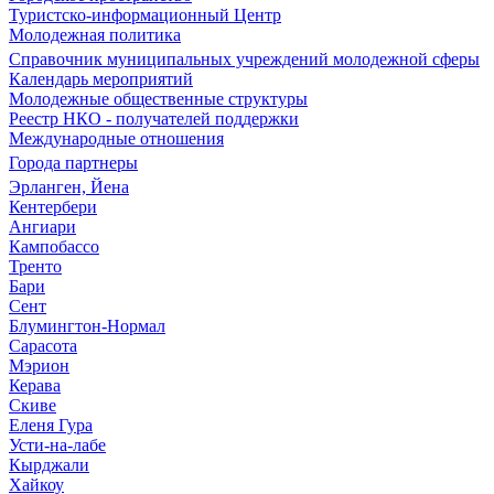
Туристско-информационный Центр
Молодежная политика
Справочник муниципальных учреждений молодежной сферы
Календарь мероприятий
Молодежные общественные структуры
Реестр НКО - получателей поддержки
Международные отношения
Города партнеры
Эрланген, Йена
Кентербери
Ангиари
Кампобассо
Тренто
Бари
Сент
Блумингтон-Нормал
Сарасота
Мэрион
Керава
Скиве
Еленя Гура
Усти-на-лабе
Кырджали
Хайкоу