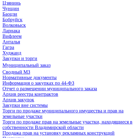
Цзянинь
Чунцин
Баоцзи
Бобруйск
Волковыск
Ларнака
Вифлеем
Анталья
Гагра
Худжанд
Закупки и торги
Муниципальный заказ
Сводный МЗ
Нормативные документы
Информация о закупках по 44-ФЗ
Отчет о размещении муниципального заказа
Архив реестра контрактов
Архив закупок
Закупки вне системы
Торги по продаже муниципального имущества и прав на
земельные участки
Торги по продаже прав на земельные участки, находящиеся в
собственности Владимирской области
Продажа прав на установку рекламных конструкций