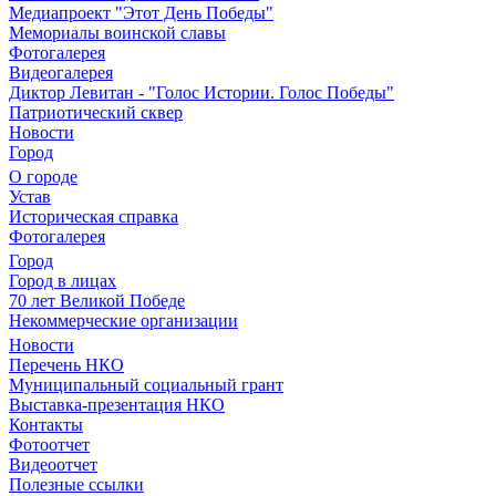
Медиапроект "Этот День Победы"
Мемориалы воинской славы
Фотогалерея
Видеогалерея
Диктор Левитан - "Голос Истории. Голос Победы"
Патриотический сквер
Новости
Город
О городе
Устав
Историческая справка
Фотогалерея
Город
Город в лицах
70 лет Великой Победе
Некоммерческие организации
Новости
Перечень НКО
Муниципальный социальный грант
Выставка-презентация НКО
Контакты
Фотоотчет
Видеоотчет
Полезные ссылки