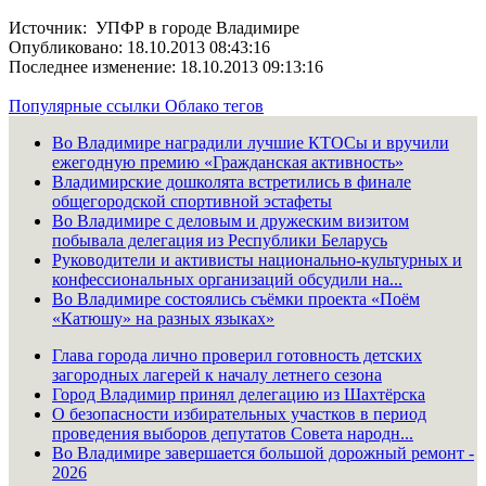
Источник: УПФР в городе Владимире
Опубликовано: 18.10.2013 08:43:16
Последнее изменение: 18.10.2013 09:13:16
Популярные ссылки
Облако тегов
Во Владимире наградили лучшие КТОСы и вручили
ежегодную премию «Гражданская активность»
Владимирские дошколята встретились в финале
общегородской спортивной эстафеты
Во Владимире с деловым и дружеским визитом
побывала делегация из Республики Беларусь
Руководители и активисты национально-культурных и
конфессиональных организаций обсудили на...
Во Владимире состоялись съёмки проекта «Поём
«Катюшу» на разных языках»
Глава города лично проверил готовность детских
загородных лагерей к началу летнего сезона
Город Владимир принял делегацию из Шахтёрска
О безопасности избирательных участков в период
проведения выборов депутатов Совета народн...
Во Владимире завершается большой дорожный ремонт -
2026