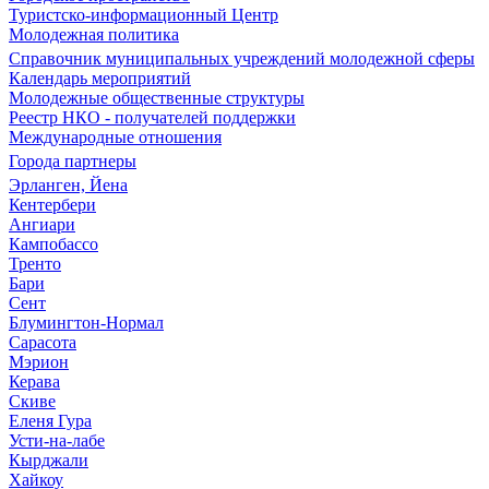
Туристско-информационный Центр
Молодежная политика
Справочник муниципальных учреждений молодежной сферы
Календарь мероприятий
Молодежные общественные структуры
Реестр НКО - получателей поддержки
Международные отношения
Города партнеры
Эрланген, Йена
Кентербери
Ангиари
Кампобассо
Тренто
Бари
Сент
Блумингтон-Нормал
Сарасота
Мэрион
Керава
Скиве
Еленя Гура
Усти-на-лабе
Кырджали
Хайкоу