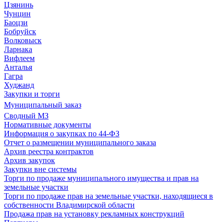
Цзянинь
Чунцин
Баоцзи
Бобруйск
Волковыск
Ларнака
Вифлеем
Анталья
Гагра
Худжанд
Закупки и торги
Муниципальный заказ
Сводный МЗ
Нормативные документы
Информация о закупках по 44-ФЗ
Отчет о размещении муниципального заказа
Архив реестра контрактов
Архив закупок
Закупки вне системы
Торги по продаже муниципального имущества и прав на
земельные участки
Торги по продаже прав на земельные участки, находящиеся в
собственности Владимирской области
Продажа прав на установку рекламных конструкций