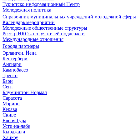
Туристско-информационный Центр
Молодежная политика
Справочник муниципальных учреждений молодежной сферы
Календарь мероприятий
Молодежные общественные структуры
Реестр НКО - получателей поддержки
Международные отношения
Города партнеры
Эрланген, Йена
Кентербери
Ангиари
Кампобассо
Тренто
Бари
Сент
Блумингтон-Нормал
Сарасота
Мэрион
Керава
Скиве
Еленя Гура
Усти-на-лабе
Кырджали
Хайкоу