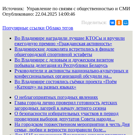
Источник: Управление по связям с общественностью и СМИ
Опубликовано: 22.04.2025 14:00:46
Поделиться:
Популярные ссылки
Облако тегов
Во Владимире наградили лучшие КТОСы и вручили
ежегодную премию «Гражданская активность»
Владимирские дошколята встретились в финале
общегородской спортивной эстафеты
Во Владимире с деловым и дружеским визитом
побывала делегация из Республики Беларусь
Руководители и активисты национально-культурных и
конфессиональных организаций обсудили на...
Во Владимире состоялись съёмки проекта «Поём
«Катюшу» на разных языках»
О неблагоприятных погодных явлениях
Глава города лично проверил готовность детских
загородных лагерей к началу летнего сезона
О безопасности избирательных участков в период
проведения выборов депутатов Совета народн...
На городском торжественном мероприятии в честь Дня
семьи, любви и верности поздравили боле...