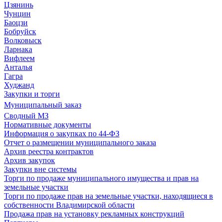
Цзянинь
Чунцин
Баоцзи
Бобруйск
Волковыск
Ларнака
Вифлеем
Анталья
Гагра
Худжанд
Закупки и торги
Муниципальный заказ
Сводный МЗ
Нормативные документы
Информация о закупках по 44-ФЗ
Отчет о размещении муниципального заказа
Архив реестра контрактов
Архив закупок
Закупки вне системы
Торги по продаже муниципального имущества и прав на
земельные участки
Торги по продаже прав на земельные участки, находящиеся в
собственности Владимирской области
Продажа прав на установку рекламных конструкций