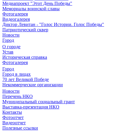
Медиапроект "Этот День Победы"
Мемориалы воинской славы
Фотогалерея
Видеогалерея
Диктор Левитан - "Голос Истории. Голос Победы"
Патриотический сквер
Новости
Город
О городе
Устав
Историческая справка
Фотогалерея
Город
Город в лицах
70 лет Великой Победе
Некоммерческие организации
Новости
Перечень НКО
Муниципальный социальный грант
Выставка-презентация НКО
Контакты
Фотоотчет
Видеоотчет
Полезные ссылки