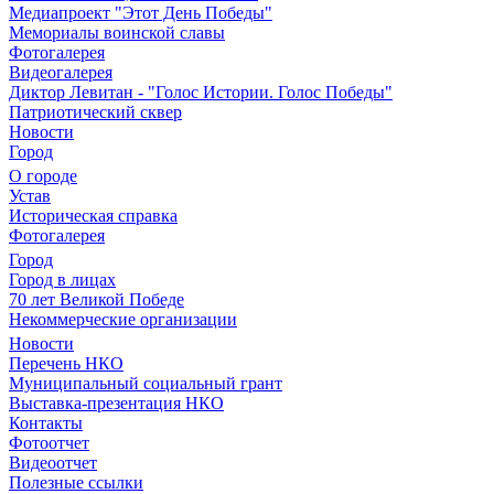
Медиапроект "Этот День Победы"
Мемориалы воинской славы
Фотогалерея
Видеогалерея
Диктор Левитан - "Голос Истории. Голос Победы"
Патриотический сквер
Новости
Город
О городе
Устав
Историческая справка
Фотогалерея
Город
Город в лицах
70 лет Великой Победе
Некоммерческие организации
Новости
Перечень НКО
Муниципальный социальный грант
Выставка-презентация НКО
Контакты
Фотоотчет
Видеоотчет
Полезные ссылки