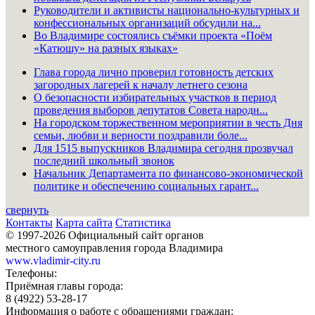
Руководители и активисты национально-культурных и
конфессиональных организаций обсудили на...
Во Владимире состоялись съёмки проекта «Поём
«Катюшу» на разных языках»
Глава города лично проверил готовность детских
загородных лагерей к началу летнего сезона
О безопасности избирательных участков в период
проведения выборов депутатов Совета народн...
На городском торжественном мероприятии в честь Дня
семьи, любви и верности поздравили боле...
Для 1515 выпускников Владимира сегодня прозвучал
последний школьный звонок
Начальник Департамента по финансово-экономической
политике и обеспечению социальных гарант...
свернуть
Контакты
Карта сайта
Статистика
© 1997-2026 Официальный сайт органов
местного самоуправления города Владимира
www.vladimir-city.ru
Телефоны:
Приёмная главы города:
8 (4922) 53-28-17
Информация о работе с обращениями граждан: