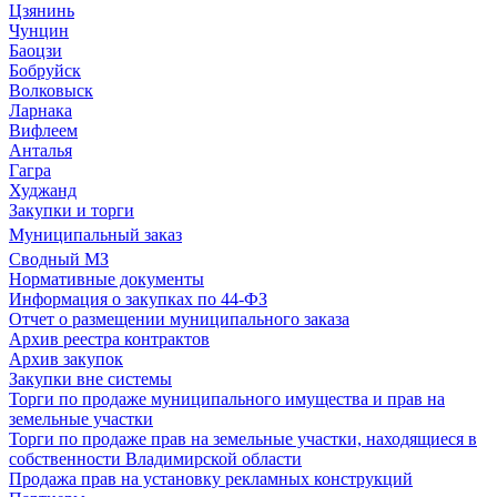
Цзянинь
Чунцин
Баоцзи
Бобруйск
Волковыск
Ларнака
Вифлеем
Анталья
Гагра
Худжанд
Закупки и торги
Муниципальный заказ
Сводный МЗ
Нормативные документы
Информация о закупках по 44-ФЗ
Отчет о размещении муниципального заказа
Архив реестра контрактов
Архив закупок
Закупки вне системы
Торги по продаже муниципального имущества и прав на
земельные участки
Торги по продаже прав на земельные участки, находящиеся в
собственности Владимирской области
Продажа прав на установку рекламных конструкций