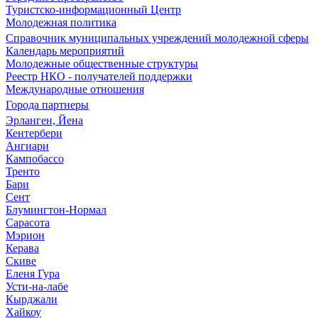
Туристско-информационный Центр
Молодежная политика
Справочник муниципальных учреждений молодежной сферы
Календарь мероприятий
Молодежные общественные структуры
Реестр НКО - получателей поддержки
Международные отношения
Города партнеры
Эрланген, Йена
Кентербери
Ангиари
Кампобассо
Тренто
Бари
Сент
Блумингтон-Нормал
Сарасота
Мэрион
Керава
Скиве
Еленя Гура
Усти-на-лабе
Кырджали
Хайкоу