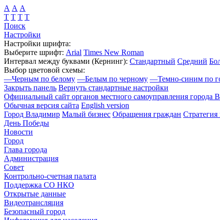
А
А
А
Т
Т
Т
Т
Поиск
Настройки
Настройки шрифта:
Выберите шрифт:
Arial
Times New Roman
Интервал между буквами
(Кернинг)
:
Стандартный
Средний
Бо
Выбор цветовой схемы:
—
Черным по белому
—
Белым по черному
—
Темно-синим по г
Закрыть панель
Вернуть стандартные настройки
Официальный сайт органов местного самоуправления города 
Обычная версия сайта
English version
Город Владимир
Малый бизнес
Обращения граждан
Стратегия 
День Победы
Новости
Город
Глава города
Администрация
Совет
Контрольно-счетная палата
Поддержка СО НКО
Открытые данные
Видеотрансляция
Безопасный город