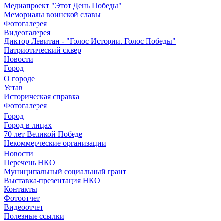
Медиапроект "Этот День Победы"
Мемориалы воинской славы
Фотогалерея
Видеогалерея
Диктор Левитан - "Голос Истории. Голос Победы"
Патриотический сквер
Новости
Город
О городе
Устав
Историческая справка
Фотогалерея
Город
Город в лицах
70 лет Великой Победе
Некоммерческие организации
Новости
Перечень НКО
Муниципальный социальный грант
Выставка-презентация НКО
Контакты
Фотоотчет
Видеоотчет
Полезные ссылки