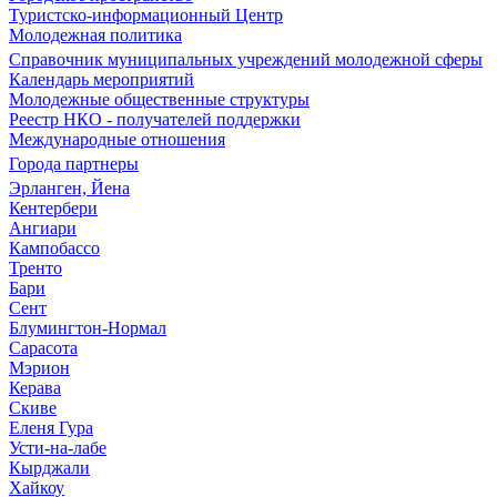
Туристско-информационный Центр
Молодежная политика
Справочник муниципальных учреждений молодежной сферы
Календарь мероприятий
Молодежные общественные структуры
Реестр НКО - получателей поддержки
Международные отношения
Города партнеры
Эрланген, Йена
Кентербери
Ангиари
Кампобассо
Тренто
Бари
Сент
Блумингтон-Нормал
Сарасота
Мэрион
Керава
Скиве
Еленя Гура
Усти-на-лабе
Кырджали
Хайкоу