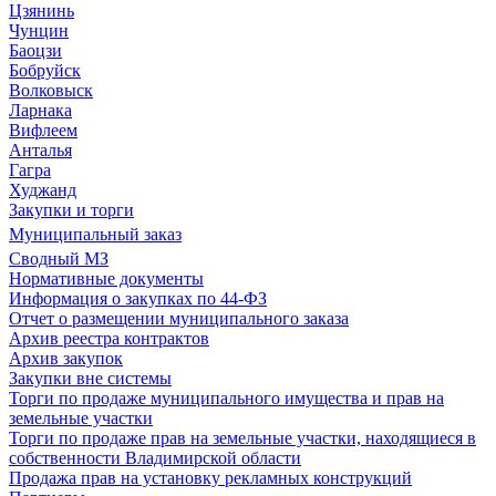
Цзянинь
Чунцин
Баоцзи
Бобруйск
Волковыск
Ларнака
Вифлеем
Анталья
Гагра
Худжанд
Закупки и торги
Муниципальный заказ
Сводный МЗ
Нормативные документы
Информация о закупках по 44-ФЗ
Отчет о размещении муниципального заказа
Архив реестра контрактов
Архив закупок
Закупки вне системы
Торги по продаже муниципального имущества и прав на
земельные участки
Торги по продаже прав на земельные участки, находящиеся в
собственности Владимирской области
Продажа прав на установку рекламных конструкций