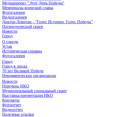
Медиапроект "Этот День Победы"
Мемориалы воинской славы
Фотогалерея
Видеогалерея
Диктор Левитан - "Голос Истории. Голос Победы"
Патриотический сквер
Новости
Город
О городе
Устав
Историческая справка
Фотогалерея
Город
Город в лицах
70 лет Великой Победе
Некоммерческие организации
Новости
Перечень НКО
Муниципальный социальный грант
Выставка-презентация НКО
Контакты
Фотоотчет
Видеоотчет
Полезные ссылки