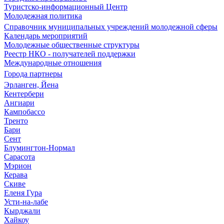
Туристско-информационный Центр
Молодежная политика
Справочник муниципальных учреждений молодежной сферы
Календарь мероприятий
Молодежные общественные структуры
Реестр НКО - получателей поддержки
Международные отношения
Города партнеры
Эрланген, Йена
Кентербери
Ангиари
Кампобассо
Тренто
Бари
Сент
Блумингтон-Нормал
Сарасота
Мэрион
Керава
Скиве
Еленя Гура
Усти-на-лабе
Кырджали
Хайкоу