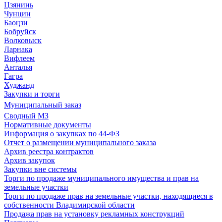
Цзянинь
Чунцин
Баоцзи
Бобруйск
Волковыск
Ларнака
Вифлеем
Анталья
Гагра
Худжанд
Закупки и торги
Муниципальный заказ
Сводный МЗ
Нормативные документы
Информация о закупках по 44-ФЗ
Отчет о размещении муниципального заказа
Архив реестра контрактов
Архив закупок
Закупки вне системы
Торги по продаже муниципального имущества и прав на
земельные участки
Торги по продаже прав на земельные участки, находящиеся в
собственности Владимирской области
Продажа прав на установку рекламных конструкций