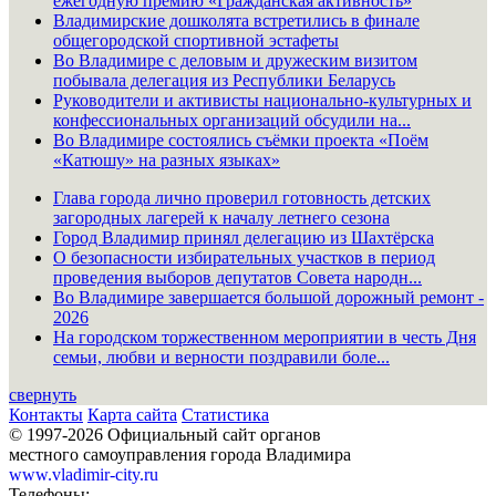
ежегодную премию «Гражданская активность»
Владимирские дошколята встретились в финале
общегородской спортивной эстафеты
Во Владимире с деловым и дружеским визитом
побывала делегация из Республики Беларусь
Руководители и активисты национально-культурных и
конфессиональных организаций обсудили на...
Во Владимире состоялись съёмки проекта «Поём
«Катюшу» на разных языках»
Глава города лично проверил готовность детских
загородных лагерей к началу летнего сезона
Город Владимир принял делегацию из Шахтёрска
О безопасности избирательных участков в период
проведения выборов депутатов Совета народн...
Во Владимире завершается большой дорожный ремонт -
2026
На городском торжественном мероприятии в честь Дня
семьи, любви и верности поздравили боле...
свернуть
Контакты
Карта сайта
Статистика
© 1997-2026 Официальный сайт органов
местного самоуправления города Владимира
www.vladimir-city.ru
Телефоны: