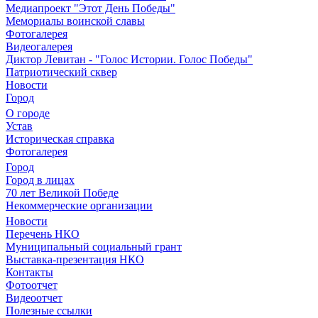
Медиапроект "Этот День Победы"
Мемориалы воинской славы
Фотогалерея
Видеогалерея
Диктор Левитан - "Голос Истории. Голос Победы"
Патриотический сквер
Новости
Город
О городе
Устав
Историческая справка
Фотогалерея
Город
Город в лицах
70 лет Великой Победе
Некоммерческие организации
Новости
Перечень НКО
Муниципальный социальный грант
Выставка-презентация НКО
Контакты
Фотоотчет
Видеоотчет
Полезные ссылки