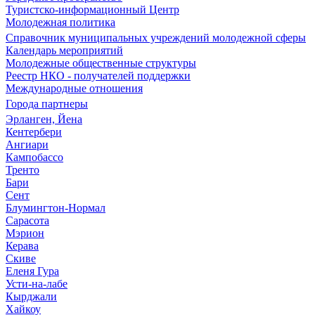
Туристско-информационный Центр
Молодежная политика
Справочник муниципальных учреждений молодежной сферы
Календарь мероприятий
Молодежные общественные структуры
Реестр НКО - получателей поддержки
Международные отношения
Города партнеры
Эрланген, Йена
Кентербери
Ангиари
Кампобассо
Тренто
Бари
Сент
Блумингтон-Нормал
Сарасота
Мэрион
Керава
Скиве
Еленя Гура
Усти-на-лабе
Кырджали
Хайкоу