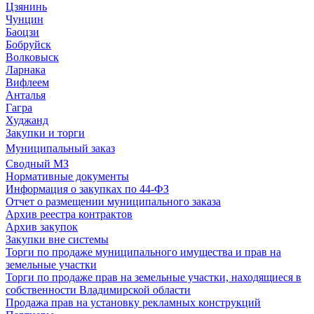
Цзянинь
Чунцин
Баоцзи
Бобруйск
Волковыск
Ларнака
Вифлеем
Анталья
Гагра
Худжанд
Закупки и торги
Муниципальный заказ
Сводный МЗ
Нормативные документы
Информация о закупках по 44-ФЗ
Отчет о размещении муниципального заказа
Архив реестра контрактов
Архив закупок
Закупки вне системы
Торги по продаже муниципального имущества и прав на
земельные участки
Торги по продаже прав на земельные участки, находящиеся в
собственности Владимирской области
Продажа прав на установку рекламных конструкций