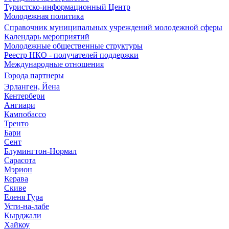
Туристско-информационный Центр
Молодежная политика
Справочник муниципальных учреждений молодежной сферы
Календарь мероприятий
Молодежные общественные структуры
Реестр НКО - получателей поддержки
Международные отношения
Города партнеры
Эрланген, Йена
Кентербери
Ангиари
Кампобассо
Тренто
Бари
Сент
Блумингтон-Нормал
Сарасота
Мэрион
Керава
Скиве
Еленя Гура
Усти-на-лабе
Кырджали
Хайкоу