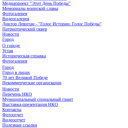
Медиапроект "Этот День Победы"
Мемориалы воинской славы
Фотогалерея
Видеогалерея
Диктор Левитан - "Голос Истории. Голос Победы"
Патриотический сквер
Новости
Город
О городе
Устав
Историческая справка
Фотогалерея
Город
Город в лицах
70 лет Великой Победе
Некоммерческие организации
Новости
Перечень НКО
Муниципальный социальный грант
Выставка-презентация НКО
Контакты
Фотоотчет
Видеоотчет
Полезные ссылки