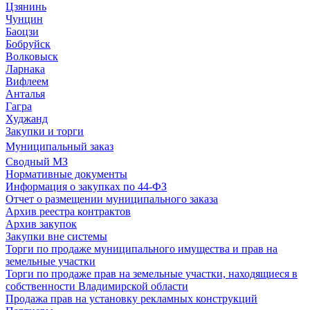
Цзянинь
Чунцин
Баоцзи
Бобруйск
Волковыск
Ларнака
Вифлеем
Анталья
Гагра
Худжанд
Закупки и торги
Муниципальный заказ
Сводный МЗ
Нормативные документы
Информация о закупках по 44-ФЗ
Отчет о размещении муниципального заказа
Архив реестра контрактов
Архив закупок
Закупки вне системы
Торги по продаже муниципального имущества и прав на
земельные участки
Торги по продаже прав на земельные участки, находящиеся в
собственности Владимирской области
Продажа прав на установку рекламных конструкций