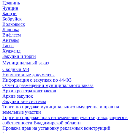
Цзянинь
Чунцин
Баоцзи
Бобруйск
Волковыск
Ларнака
Вифлеем
Анталья
Гагра
Худжанд
Закупки и торги
Муниципальный заказ
Сводный МЗ
Нормативные документы
Информация о закупках по 44-ФЗ
Отчет о размещении муниципального заказа
Архив реестра контрактов
Архив закупок
Закупки вне системы
Торги по продаже муниципального имущества и прав на
земельные участки
Торги по продаже прав на земельные участки, находящиеся в
собственности Владимирской области
Продажа прав на установку рекламных конструкций