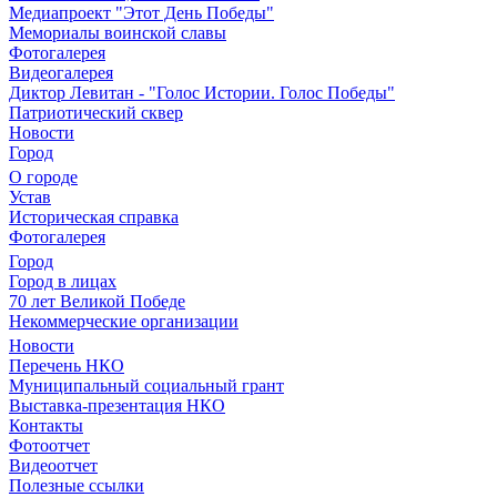
Медиапроект "Этот День Победы"
Мемориалы воинской славы
Фотогалерея
Видеогалерея
Диктор Левитан - "Голос Истории. Голос Победы"
Патриотический сквер
Новости
Город
О городе
Устав
Историческая справка
Фотогалерея
Город
Город в лицах
70 лет Великой Победе
Некоммерческие организации
Новости
Перечень НКО
Муниципальный социальный грант
Выставка-презентация НКО
Контакты
Фотоотчет
Видеоотчет
Полезные ссылки