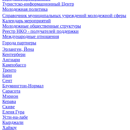
Туристско-информационный Центр
Молодежная политика
Справочник муниципальных учреждений молодежной сферы
Календарь мероприятий
Молодежные общественные структуры
Реестр НКО - получателей поддержки
Международные отношения
Города партнеры
Эрланген, Йена
Кентербери
Ангиари
Кампобассо
Тренто
Бари
Сент
Блумингтон-Нормал
Сарасота
Мэрион
Керава
Скиве
Еленя Гура
Усти-на-лабе
Кырджали
Хайкоу