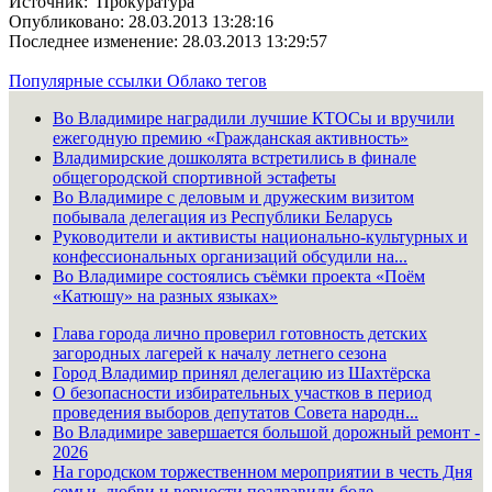
Источник: Прокуратура
Опубликовано: 28.03.2013 13:28:16
Последнее изменение: 28.03.2013 13:29:57
Популярные ссылки
Облако тегов
Во Владимире наградили лучшие КТОСы и вручили
ежегодную премию «Гражданская активность»
Владимирские дошколята встретились в финале
общегородской спортивной эстафеты
Во Владимире с деловым и дружеским визитом
побывала делегация из Республики Беларусь
Руководители и активисты национально-культурных и
конфессиональных организаций обсудили на...
Во Владимире состоялись съёмки проекта «Поём
«Катюшу» на разных языках»
Глава города лично проверил готовность детских
загородных лагерей к началу летнего сезона
Город Владимир принял делегацию из Шахтёрска
О безопасности избирательных участков в период
проведения выборов депутатов Совета народн...
Во Владимире завершается большой дорожный ремонт -
2026
На городском торжественном мероприятии в честь Дня
семьи, любви и верности поздравили боле...