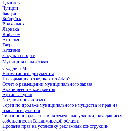
Цзянинь
Чунцин
Баоцзи
Бобруйск
Волковыск
Ларнака
Вифлеем
Анталья
Гагра
Худжанд
Закупки и торги
Муниципальный заказ
Сводный МЗ
Нормативные документы
Информация о закупках по 44-ФЗ
Отчет о размещении муниципального заказа
Архив реестра контрактов
Архив закупок
Закупки вне системы
Торги по продаже муниципального имущества и прав на
земельные участки
Торги по продаже прав на земельные участки, находящиеся в
собственности Владимирской области
Продажа прав на установку рекламных конструкций