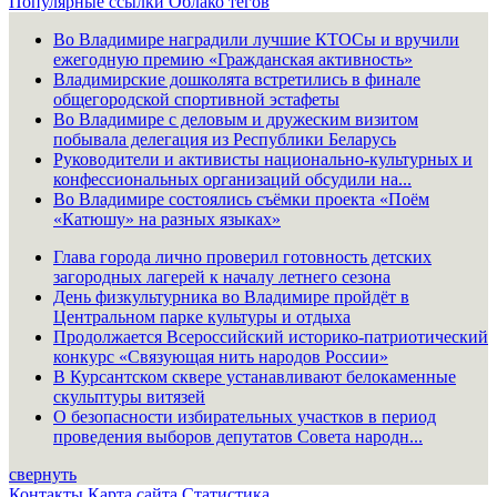
Популярные ссылки
Облако тегов
Во Владимире наградили лучшие КТОСы и вручили
ежегодную премию «Гражданская активность»
Владимирские дошколята встретились в финале
общегородской спортивной эстафеты
Во Владимире с деловым и дружеским визитом
побывала делегация из Республики Беларусь
Руководители и активисты национально-культурных и
конфессиональных организаций обсудили на...
Во Владимире состоялись съёмки проекта «Поём
«Катюшу» на разных языках»
Глава города лично проверил готовность детских
загородных лагерей к началу летнего сезона
День физкультурника во Владимире пройдёт в
Центральном парке культуры и отдыха
Продолжается Всероссийский историко-патриотический
конкурс «Связующая нить народов России»
В Курсантском сквере устанавливают белокаменные
скульптуры витязей
О безопасности избирательных участков в период
проведения выборов депутатов Совета народн...
свернуть
Контакты
Карта сайта
Статистика