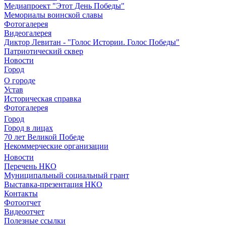
Медиапроект "Этот День Победы"
Мемориалы воинской славы
Фотогалерея
Видеогалерея
Диктор Левитан - "Голос Истории. Голос Победы"
Патриотический сквер
Новости
Город
О городе
Устав
Историческая справка
Фотогалерея
Город
Город в лицах
70 лет Великой Победе
Некоммерческие организации
Новости
Перечень НКО
Муниципальный социальный грант
Выставка-презентация НКО
Контакты
Фотоотчет
Видеоотчет
Полезные ссылки