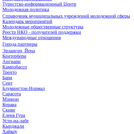
Туристско-информационный Центр
Молодежная политика
Справочник муниципальных учреждений молодежной сферы
Календарь мероприятий
Молодежные общественные структуры
Реестр НКО - получателей поддержки
Международные отношения
Города партнеры
Эрланген, Йена
Кентербери
Ангиари
Кампобассо
Тренто
Бари
Сент
Блумингтон-Нормал
Сарасота
Мэрион
Керава
Скиве
Еленя Гура
Усти-на-лабе
Кырджали
Хайкоу