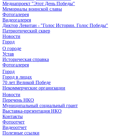
Медиапроект "Этот День Победы"
Мемориалы воинской славы
Фотогалерея
Видеогалерея
Диктор Левитан - "Голос Истории. Голос Победы"
Патриотический сквер
Новости
Город
О городе
Устав
Историческая справка
Фотогалерея
Город
Город в лицах
70 лет Великой Победе
Некоммерческие организации
Новости
Перечень НКО
Муниципальный социальный грант
Выставка-презентация НКО
Контакты
Фотоотчет
Видеоотчет
Полезные ссылки