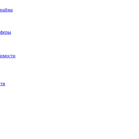
 найма
сферы
жимости
ств