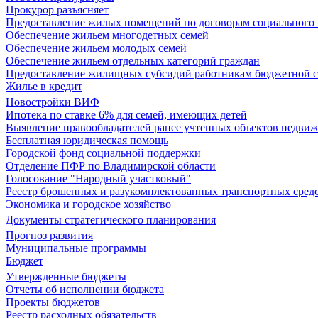
Прокурор разъясняет
Предоставление жилых помещений по договорам социального
Обеспечение жильем многодетных семей
Обеспечение жильем молодых семей
Обеспечение жильем отдельных категорий граждан
Предоставление жилищных субсидий работникам бюджетной 
Жилье в кредит
Новостройки ВИФ
Ипотека по ставке 6% для семей, имеющих детей
Выявление правообладателей ранее учтенных объектов недви
Бесплатная юридическая помощь
Городской фонд социальной поддержки
Отделение ПФР по Владимирской области
Голосование "Народный участковый"
Реестр брошенных и разукомплектованных транспортных сред
Экономика и городское хозяйство
Документы стратегического планирования
Прогноз развития
Муниципальные программы
Бюджет
Утвержденные бюджеты
Отчеты об исполнении бюджета
Проекты бюджетов
Реестр расходных обязательств