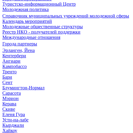
Туристско-информационный Центр
Молодежная политика
Справочник муниципальных учреждений молодежной сферы
Календарь мероприятий
Молодежные общественные структуры
Реестр НКО - получателей поддержки
Международные отношения
Города партнеры
Эрланген, Йена
Кентербери
Ангиари
Кампобассо
Тренто
Бари
Сент
Блумингтон-Нормал
Сарасота
Мэрион
Керава
Скиве
Еленя Гура
Усти-на-лабе
Кырджали
Хайкоу