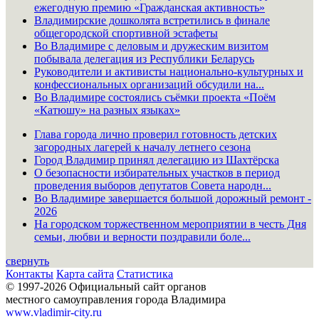
ежегодную премию «Гражданская активность»
Владимирские дошколята встретились в финале
общегородской спортивной эстафеты
Во Владимире с деловым и дружеским визитом
побывала делегация из Республики Беларусь
Руководители и активисты национально-культурных и
конфессиональных организаций обсудили на...
Во Владимире состоялись съёмки проекта «Поём
«Катюшу» на разных языках»
Глава города лично проверил готовность детских
загородных лагерей к началу летнего сезона
Город Владимир принял делегацию из Шахтёрска
О безопасности избирательных участков в период
проведения выборов депутатов Совета народн...
Во Владимире завершается большой дорожный ремонт -
2026
На городском торжественном мероприятии в честь Дня
семьи, любви и верности поздравили боле...
свернуть
Контакты
Карта сайта
Статистика
© 1997-2026 Официальный сайт органов
местного самоуправления города Владимира
www.vladimir-city.ru