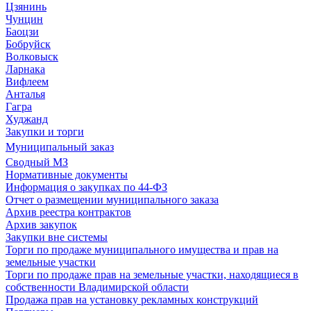
Цзянинь
Чунцин
Баоцзи
Бобруйск
Волковыск
Ларнака
Вифлеем
Анталья
Гагра
Худжанд
Закупки и торги
Муниципальный заказ
Сводный МЗ
Нормативные документы
Информация о закупках по 44-ФЗ
Отчет о размещении муниципального заказа
Архив реестра контрактов
Архив закупок
Закупки вне системы
Торги по продаже муниципального имущества и прав на
земельные участки
Торги по продаже прав на земельные участки, находящиеся в
собственности Владимирской области
Продажа прав на установку рекламных конструкций