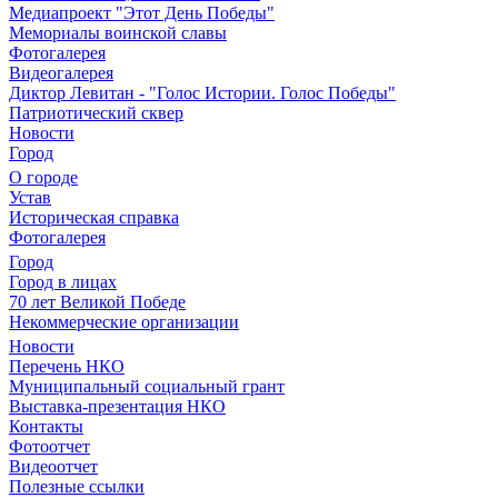
Медиапроект "Этот День Победы"
Мемориалы воинской славы
Фотогалерея
Видеогалерея
Диктор Левитан - "Голос Истории. Голос Победы"
Патриотический сквер
Новости
Город
О городе
Устав
Историческая справка
Фотогалерея
Город
Город в лицах
70 лет Великой Победе
Некоммерческие организации
Новости
Перечень НКО
Муниципальный социальный грант
Выставка-презентация НКО
Контакты
Фотоотчет
Видеоотчет
Полезные ссылки