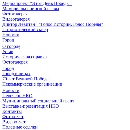
Медиапроект "Этот День Победы"
Мемориалы воинской славы
Фотогалерея
Видеогалерея
Диктор Левитан - "Голос Истории. Голос Победы"
Патриотический сквер
Новости
Город
О городе
Устав
Историческая справка
Фотогалерея
Город
Город в лицах
70 лет Великой Победе
Некоммерческие организации
Новости
Перечень НКО
Муниципальный социальный грант
Выставка-презентация НКО
Контакты
Фотоотчет
Видеоотчет
Полезные ссылки