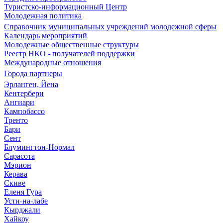
Туристско-информационный Центр
Молодежная политика
Справочник муниципальных учреждений молодежной сферы
Календарь мероприятий
Молодежные общественные структуры
Реестр НКО - получателей поддержки
Международные отношения
Города партнеры
Эрланген, Йена
Кентербери
Ангиари
Кампобассо
Тренто
Бари
Сент
Блумингтон-Нормал
Сарасота
Мэрион
Керава
Скиве
Еленя Гура
Усти-на-лабе
Кырджали
Хайкоу