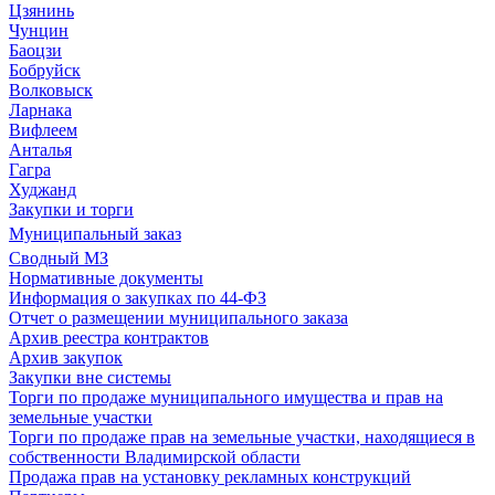
Цзянинь
Чунцин
Баоцзи
Бобруйск
Волковыск
Ларнака
Вифлеем
Анталья
Гагра
Худжанд
Закупки и торги
Муниципальный заказ
Сводный МЗ
Нормативные документы
Информация о закупках по 44-ФЗ
Отчет о размещении муниципального заказа
Архив реестра контрактов
Архив закупок
Закупки вне системы
Торги по продаже муниципального имущества и прав на
земельные участки
Торги по продаже прав на земельные участки, находящиеся в
собственности Владимирской области
Продажа прав на установку рекламных конструкций