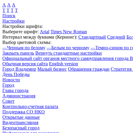
А
А
А
Т
Т
Т
Т
Поиск
Настройки
Настройки шрифта:
Выберите шрифт:
Arial
Times New Roman
Интервал между буквами
(Кернинг)
:
Стандартный
Средний
Бо
Выбор цветовой схемы:
—
Черным по белому
—
Белым по черному
—
Темно-синим по г
Закрыть панель
Вернуть стандартные настройки
Официальный сайт органов местного самоуправления города 
Обычная версия сайта
English version
Город Владимир
Малый бизнес
Обращения граждан
Стратегия 
День Победы
Новости
Город
Глава города
Администрация
Совет
Контрольно-счетная палата
Поддержка СО НКО
Открытые данные
Видеотрансляция
Безопасный город