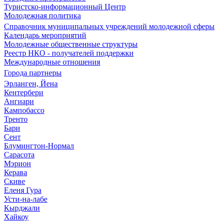
Туристско-информационный Центр
Молодежная политика
Справочник муниципальных учреждений молодежной сферы
Календарь мероприятий
Молодежные общественные структуры
Реестр НКО - получателей поддержки
Международные отношения
Города партнеры
Эрланген, Йена
Кентербери
Ангиари
Кампобассо
Тренто
Бари
Сент
Блумингтон-Нормал
Сарасота
Мэрион
Керава
Скиве
Еленя Гура
Усти-на-лабе
Кырджали
Хайкоу