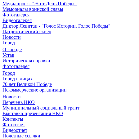
Медиапроект "Этот День Победы"
Мемориалы воинской славы
Фотогалерея
Видеогалерея
Диктор Левитан - "Голос Истории. Голос Победы"
Патриотический сквер
Новости
Город
О городе
Устав
Историческая справка
Фотогалерея
Город
Город в лицах
70 лет Великой Победе
Некоммерческие организации
Новости
Перечень НКО
Муниципальный социальный грант
Выставка-презентация НКО
Контакты
Фотоотчет
Видеоотчет
Полезные ссылки