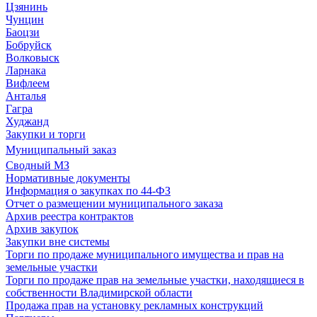
Цзянинь
Чунцин
Баоцзи
Бобруйск
Волковыск
Ларнака
Вифлеем
Анталья
Гагра
Худжанд
Закупки и торги
Муниципальный заказ
Сводный МЗ
Нормативные документы
Информация о закупках по 44-ФЗ
Отчет о размещении муниципального заказа
Архив реестра контрактов
Архив закупок
Закупки вне системы
Торги по продаже муниципального имущества и прав на
земельные участки
Торги по продаже прав на земельные участки, находящиеся в
собственности Владимирской области
Продажа прав на установку рекламных конструкций