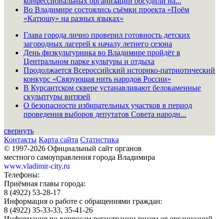
конфессиональных организаций обсудили на...
Во Владимире состоялись съёмки проекта «Поём
«Катюшу» на разных языках»
Глава города лично проверил готовность детских
загородных лагерей к началу летнего сезона
День физкультурника во Владимире пройдёт в
Центральном парке культуры и отдыха
Продолжается Всероссийский историко-патриотический
конкурс «Связующая нить народов России»
В Курсантском сквере устанавливают белокаменные
скульптуры витязей
О безопасности избирательных участков в период
проведения выборов депутатов Совета народн...
свернуть
Контакты
Карта сайта
Статистика
© 1997-2026 Официальный сайт органов
местного самоуправления города Владимира
www.vladimir-city.ru
Телефоны:
Приёмная главы города:
8 (4922) 53-28-17
Информация о работе с обращениями граждан:
8 (4922) 35-33-33, 35-41-26
Информация по вопросам регистрации писем от организаций