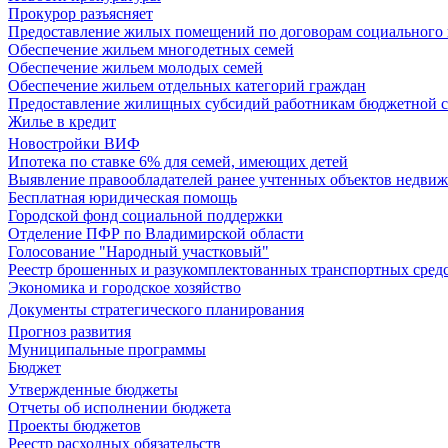
Прокурор разъясняет
Предоставление жилых помещений по договорам социального
Обеспечение жильем многодетных семей
Обеспечение жильем молодых семей
Обеспечение жильем отдельных категорий граждан
Предоставление жилищных субсидий работникам бюджетной 
Жилье в кредит
Новостройки ВИФ
Ипотека по ставке 6% для семей, имеющих детей
Выявление правообладателей ранее учтенных объектов недви
Бесплатная юридическая помощь
Городской фонд социальной поддержки
Отделение ПФР по Владимирской области
Голосование "Народный участковый"
Реестр брошенных и разукомплектованных транспортных сред
Экономика и городское хозяйство
Документы стратегического планирования
Прогноз развития
Муниципальные программы
Бюджет
Утвержденные бюджеты
Отчеты об исполнении бюджета
Проекты бюджетов
Реестр расходных обязательств