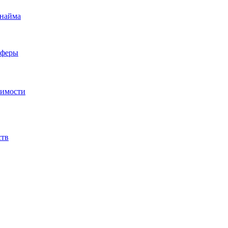
 найма
сферы
жимости
ств