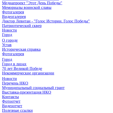
Медиапроект "Этот День Победы"
Мемориалы воинской славы
Фотогалерея
Видеогалерея
Диктор Левитан - "Голос Истории. Голос Победы"
Патриотический сквер
Новости
Город
О городе
Устав
Историческая справка
Фотогалерея
Город
Город в лицах
70 лет Великой Победе
Некоммерческие организации
Новости
Перечень НКО
Муниципальный социальный грант
Выставка-презентация НКО
Контакты
Фотоотчет
Видеоотчет
Полезные ссылки