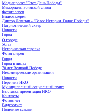
Медиапроект "Этот День Победы"
Мемориалы воинской славы
Фотогалерея
Видеогалерея
Диктор Левитан - "Голос Истории. Голос Победы"
Патриотический сквер
Новости
Город
О городе
Устав
Историческая справка
Фотогалерея
Город
Город в лицах
70 лет Великой Победе
Некоммерческие организации
Новости
Перечень НКО
Муниципальный социальный грант
Выставка-презентация НКО
Контакты
Фотоотчет
Видеоотчет
Полезные ссылки