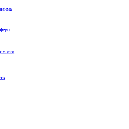
 найма
сферы
жимости
ств