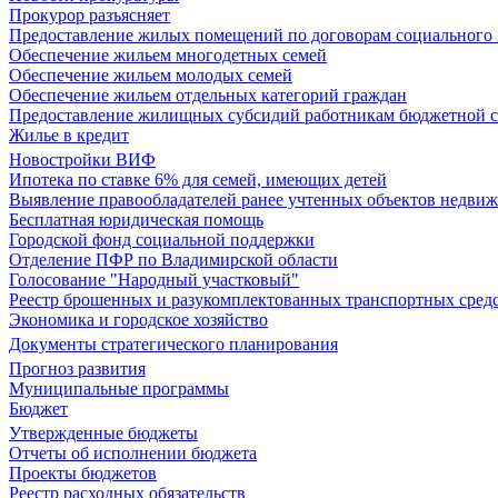
Прокурор разъясняет
Предоставление жилых помещений по договорам социального
Обеспечение жильем многодетных семей
Обеспечение жильем молодых семей
Обеспечение жильем отдельных категорий граждан
Предоставление жилищных субсидий работникам бюджетной 
Жилье в кредит
Новостройки ВИФ
Ипотека по ставке 6% для семей, имеющих детей
Выявление правообладателей ранее учтенных объектов недви
Бесплатная юридическая помощь
Городской фонд социальной поддержки
Отделение ПФР по Владимирской области
Голосование "Народный участковый"
Реестр брошенных и разукомплектованных транспортных сред
Экономика и городское хозяйство
Документы стратегического планирования
Прогноз развития
Муниципальные программы
Бюджет
Утвержденные бюджеты
Отчеты об исполнении бюджета
Проекты бюджетов
Реестр расходных обязательств