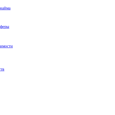
 найма
сферы
жимости
ств