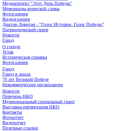
Медиапроект "Этот День Победы"
Мемориалы воинской славы
Фотогалерея
Видеогалерея
Диктор Левитан - "Голос Истории. Голос Победы"
Патриотический сквер
Новости
Город
О городе
Устав
Историческая справка
Фотогалерея
Город
Город в лицах
70 лет Великой Победе
Некоммерческие организации
Новости
Перечень НКО
Муниципальный социальный грант
Выставка-презентация НКО
Контакты
Фотоотчет
Видеоотчет
Полезные ссылки