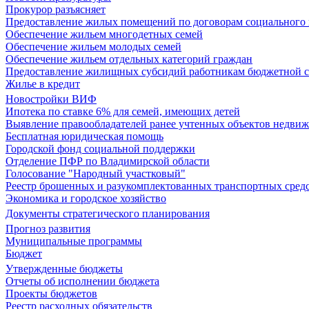
Прокурор разъясняет
Предоставление жилых помещений по договорам социального
Обеспечение жильем многодетных семей
Обеспечение жильем молодых семей
Обеспечение жильем отдельных категорий граждан
Предоставление жилищных субсидий работникам бюджетной 
Жилье в кредит
Новостройки ВИФ
Ипотека по ставке 6% для семей, имеющих детей
Выявление правообладателей ранее учтенных объектов недви
Бесплатная юридическая помощь
Городской фонд социальной поддержки
Отделение ПФР по Владимирской области
Голосование "Народный участковый"
Реестр брошенных и разукомплектованных транспортных сред
Экономика и городское хозяйство
Документы стратегического планирования
Прогноз развития
Муниципальные программы
Бюджет
Утвержденные бюджеты
Отчеты об исполнении бюджета
Проекты бюджетов
Реестр расходных обязательств