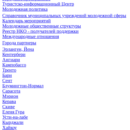
Туристско-информационный Центр
Молодежная политика
Справочник муниципальных учреждений молодежной сферы
Календарь мероприятий
Молодежные общественные структуры
Реестр НКО - получателей поддержки
Международные отношения
Города партнеры
Эрланген, Йена
Кентербери
Ангиари
Кампобассо
Тренто
Бари
Сент
Блумингтон-Нормал
Сарасота
Мэрион
Керава
Скиве
Еленя Гура
Усти-на-лабе
Кырджали
Хайкоу