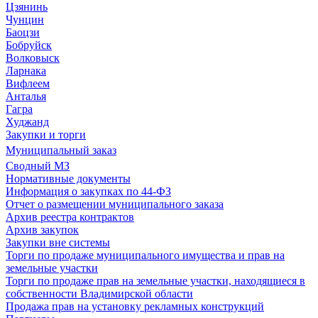
Цзянинь
Чунцин
Баоцзи
Бобруйск
Волковыск
Ларнака
Вифлеем
Анталья
Гагра
Худжанд
Закупки и торги
Муниципальный заказ
Сводный МЗ
Нормативные документы
Информация о закупках по 44-ФЗ
Отчет о размещении муниципального заказа
Архив реестра контрактов
Архив закупок
Закупки вне системы
Торги по продаже муниципального имущества и прав на
земельные участки
Торги по продаже прав на земельные участки, находящиеся в
собственности Владимирской области
Продажа прав на установку рекламных конструкций