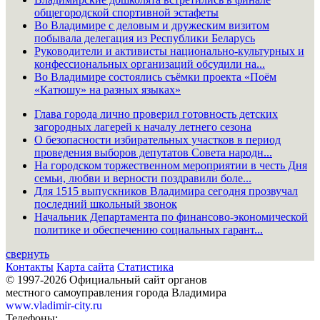
общегородской спортивной эстафеты
Во Владимире с деловым и дружеским визитом
побывала делегация из Республики Беларусь
Руководители и активисты национально-культурных и
конфессиональных организаций обсудили на...
Во Владимире состоялись съёмки проекта «Поём
«Катюшу» на разных языках»
Глава города лично проверил готовность детских
загородных лагерей к началу летнего сезона
О безопасности избирательных участков в период
проведения выборов депутатов Совета народн...
На городском торжественном мероприятии в честь Дня
семьи, любви и верности поздравили боле...
Для 1515 выпускников Владимира сегодня прозвучал
последний школьный звонок
Начальник Департамента по финансово-экономической
политике и обеспечению социальных гарант...
свернуть
Контакты
Карта сайта
Статистика
© 1997-2026 Официальный сайт органов
местного самоуправления города Владимира
www.vladimir-city.ru
Телефоны: