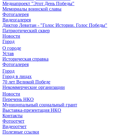
Медиапроект "Этот День Победы"
Мемориалы воинской славы
Фотогалерея
Видеогалерея
Диктор Левитан - "Голос Истории. Голос Победы"
Патриотический сквер
Новости
Город
О городе
Устав
Историческая справка
Фотогалерея
Город
Город в лицах
70 лет Великой Победе
Некоммерческие организации
Новости
Перечень НКО
Муниципальный социальный грант
Выставка-презентация НКО
Контакты
Фотоотчет
Видеоотчет
Полезные ссылки